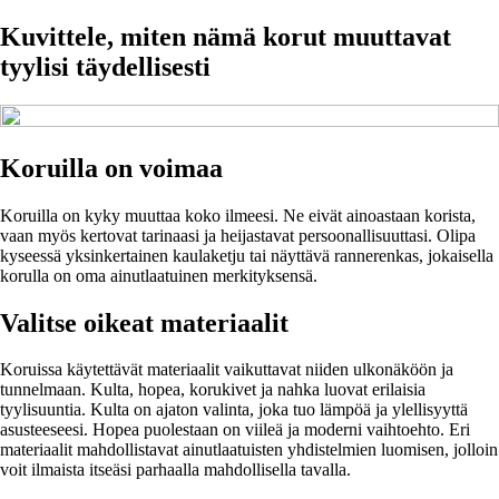
Kuvittele, miten nämä korut muuttavat
tyylisi täydellisesti
Koruilla on voimaa
Koruilla on kyky muuttaa koko ilmeesi. Ne eivät ainoastaan korista,
vaan myös kertovat tarinaasi ja heijastavat persoonallisuuttasi. Olipa
kyseessä yksinkertainen kaulaketju tai näyttävä rannerenkas, jokaisella
korulla on oma ainutlaatuinen merkityksensä.
Valitse oikeat materiaalit
Koruissa käytettävät materiaalit vaikuttavat niiden ulkonäköön ja
tunnelmaan. Kulta, hopea, korukivet ja nahka luovat erilaisia
tyylisuuntia. Kulta on ajaton valinta, joka tuo lämpöä ja ylellisyyttä
asusteeseesi. Hopea puolestaan on viileä ja moderni vaihtoehto. Eri
materiaalit mahdollistavat ainutlaatuisten yhdistelmien luomisen, jolloin
voit ilmaista itseäsi parhaalla mahdollisella tavalla.