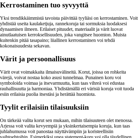
Kerrostaminen tuo syvyyttä
Yksi trendikkäimmistä tavoista päivittää tyyliäsi on kerrostaminen. Voit
yhdistää useita kaulaketjuja, rannekoruja tai sormuksia luodaksesi
dynaamisen ilmeen. Erilaiset pituudet, materiaalit ja värit luovat
ainutlaatuisen kerroksellisuuden, joka vangitsee huomion. Muista
kuitenkin pitää tasapaino; liiallinen kerrostaminen voi tehdä
kokonaisuudesta sekavan.
Värit ja persoonallisuus
Värit ovat voimakkaita ilmaisuvälineitä. Korut, joissa on rohkeita
värejä, voivat nostaa koko asusi tunnelmaa. Punainen koru voi
symboloida voimaa ja itsevarmuutta, kun taas vihreä voi edustaa
rauhallisuutta ja harmoniaa. Yhdistämällä eri värisiä koruja voit tuoda
esiin erilaisia puolia itsestäsi ja herättää huomiota.
Tyylit erilaisiin tilaisuuksiin
On tärkeää valita korut sen mukaan, mihin tilaisuuteen olet menossa.
Arjessa voit valita kevyempiä ja yksinkertaisempia koruja, kun taas
juhlahumussa voit panostaa näyttävämpiin ja koristeellisiin
vaihtoehtoihin. Esimerkiksi upea statement-koru voi olla täydellinen