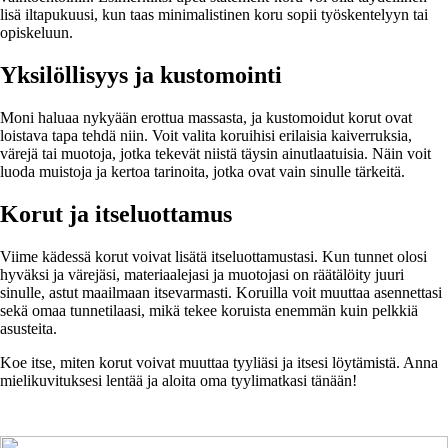
lisä iltapukuusi, kun taas minimalistinen koru sopii työskentelyyn tai
opiskeluun.
Yksilöllisyys ja kustomointi
Moni haluaa nykyään erottua massasta, ja kustomoidut korut ovat
loistava tapa tehdä niin. Voit valita koruihisi erilaisia kaiverruksia,
värejä tai muotoja, jotka tekevät niistä täysin ainutlaatuisia. Näin voit
luoda muistoja ja kertoa tarinoita, jotka ovat vain sinulle tärkeitä.
Korut ja itseluottamus
Viime kädessä korut voivat lisätä itseluottamustasi. Kun tunnet olosi
hyväksi ja värejäsi, materiaalejasi ja muotojasi on räätälöity juuri
sinulle, astut maailmaan itsevarmasti. Koruilla voit muuttaa asennettasi
sekä omaa tunnetilaasi, mikä tekee koruista enemmän kuin pelkkiä
asusteita.
Koe itse, miten korut voivat muuttaa tyyliäsi ja itsesi löytämistä. Anna
mielikuvituksesi lentää ja aloita oma tyylimatkasi tänään!