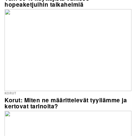
hopeaketjuihin taikahelmiä
KORUT
Korut: Miten ne määrittelevät tyyliämme ja
kertovat tarinoita?