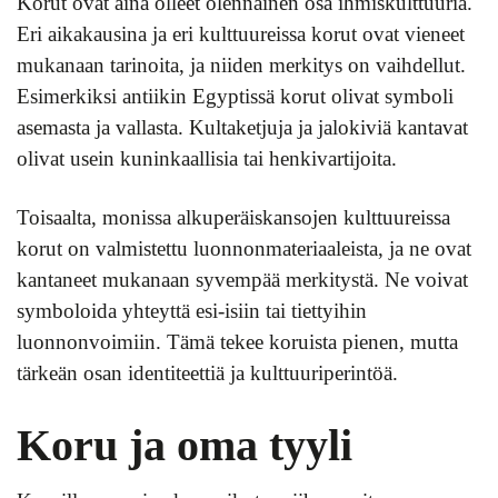
Korut ovat aina olleet olennainen osa ihmiskulttuuria.
Eri aikakausina ja eri kulttuureissa korut ovat vieneet
mukanaan tarinoita, ja niiden merkitys on vaihdellut.
Esimerkiksi antiikin Egyptissä korut olivat symboli
asemasta ja vallasta. Kultaketjuja ja jalokiviä kantavat
olivat usein kuninkaallisia tai henkivartijoita.
Toisaalta, monissa alkuperäiskansojen kulttuureissa
korut on valmistettu luonnonmateriaaleista, ja ne ovat
kantaneet mukanaan syvempää merkitystä. Ne voivat
symboloida yhteyttä esi-isiin tai tiettyihin
luonnonvoimiin. Tämä tekee koruista pienen, mutta
tärkeän osan identiteettiä ja kulttuuriperintöä.
Koru ja oma tyyli