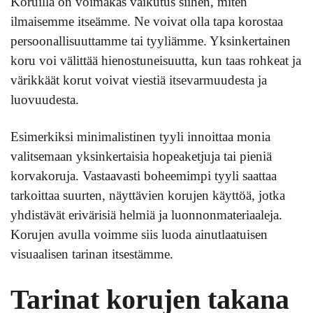
Koruilla on voimakas vaikutus siihen, miten
ilmaisemme itseämme. Ne voivat olla tapa korostaa
persoonallisuuttamme tai tyyliämme. Yksinkertainen
koru voi välittää hienostuneisuutta, kun taas rohkeat ja
värikkäät korut voivat viestiä itsevarmuudesta ja
luovuudesta.
Esimerkiksi minimalistinen tyyli innoittaa monia
valitsemaan yksinkertaisia hopeaketjuja tai pieniä
korvakoruja. Vastaavasti boheemimpi tyyli saattaa
tarkoittaa suurten, näyttävien korujen käyttöä, jotka
yhdistävät erivärisiä helmiä ja luonnonmateriaaleja.
Korujen avulla voimme siis luoda ainutlaatuisen
visuaalisen tarinan itsestämme.
Tarinat korujen takana