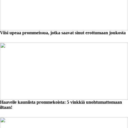
Viisi upeaa prommeissua, jotka saavat sinut erottumaan joukosta
Haaveile kauniista prommekoista: 5 vinkkiä unohtumattomaan
iltaan!