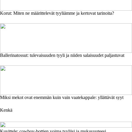
Korut: Miten ne määrittelevät tyyliämme ja kertovat tarinoita?
Ballerinatossut: tulevaisuuden tyyli ja niiden salaisuudet paljastuvat
Miksi mekot ovat enemmän kuin vain vaatekappale: yllättävät syyt
Kenkä
Kuvittele: cowboy-bottien voima tyyliisi ja mukavuuteesi