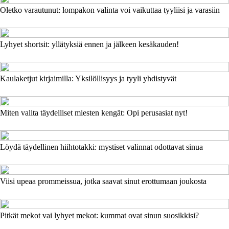
Oletko varautunut: lompakon valinta voi vaikuttaa tyyliisi ja varasiin
Lyhyet shortsit: yllätyksiä ennen ja jälkeen kesäkauden!
Kaulaketjut kirjaimilla: Yksilöllisyys ja tyyli yhdistyvät
Miten valita täydelliset miesten kengät: Opi perusasiat nyt!
Löydä täydellinen hiihtotakki: mystiset valinnat odottavat sinua
Viisi upeaa prommeissua, jotka saavat sinut erottumaan joukosta
Pitkät mekot vai lyhyet mekot: kummat ovat sinun suosikkisi?