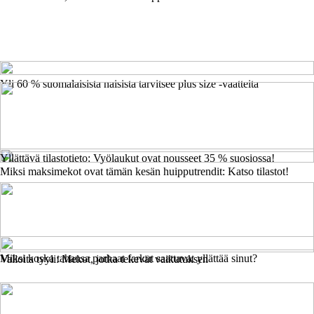
Yli 60 % suomalaisista naisista tarvitsee plus size -vaatteita
Yllättävä tilastotieto: Vyölaukut ovat nousseet 35 % suosiossa!
Miksi maksimekot ovat tämän kesän huipputrendit: Katso tilastot!
Miksi koska tahansa parhaat farkut saattavat yllättää sinut?
Valloita tyyli: Mekot, jotka tekevät vaikutuksen