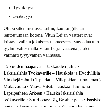
Tyylikkyys
Kestävyys
Olitpa sitten menossa töihin, kaupungille tai
rentoutumaan kotona, Vitun Leijan vaatteet ovat
loistava valinta jokaiseen tilanteeseen. Satsaa laatuun ja
tyyliin valitsemalla Vitun Leija -vaatteita ja olet
varmasti tyytyväinen valintaasi.
15 vuoden hääpäivä – Rakkauden juhla
•
Läksiäislahja Työkaverille – Hauskoja ja Hyödyllisiä
Vinkkejä
•
Joulu T-paidat ja Villapaidat: Tunnelmaa ja
Mukavuutta
•
Vauva Vitsit: Hauskaa Huumoria
Lapsiperheen Arkeen
•
Hauska läksiäislahja
työkaverille
•
Suuri opas: Big Brother paita
•
Isosisko
paita: Tulevan isosiskon opas
•
Keltanokka Lippis: