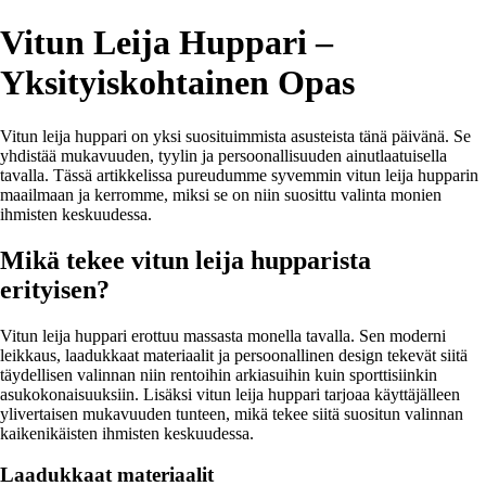
Vitun Leija Huppari –
Yksityiskohtainen Opas
Vitun leija huppari on yksi suosituimmista asusteista tänä päivänä. Se
yhdistää mukavuuden, tyylin ja persoonallisuuden ainutlaatuisella
tavalla. Tässä artikkelissa pureudumme syvemmin vitun leija hupparin
maailmaan ja kerromme, miksi se on niin suosittu valinta monien
ihmisten keskuudessa.
Mikä tekee vitun leija hupparista
erityisen?
Vitun leija huppari erottuu massasta monella tavalla. Sen moderni
leikkaus, laadukkaat materiaalit ja persoonallinen design tekevät siitä
täydellisen valinnan niin rentoihin arkiasuihin kuin sporttisiinkin
asukokonaisuuksiin. Lisäksi vitun leija huppari tarjoaa käyttäjälleen
ylivertaisen mukavuuden tunteen, mikä tekee siitä suositun valinnan
kaikenikäisten ihmisten keskuudessa.
Laadukkaat materiaalit