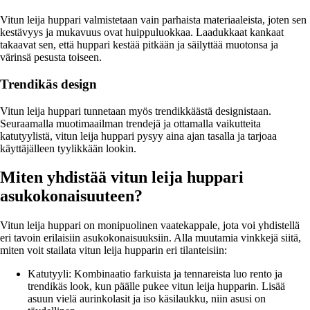
Vitun leija huppari valmistetaan vain parhaista materiaaleista, joten sen
kestävyys ja mukavuus ovat huippuluokkaa. Laadukkaat kankaat
takaavat sen, että huppari kestää pitkään ja säilyttää muotonsa ja
värinsä pesusta toiseen.
Trendikäs design
Vitun leija huppari tunnetaan myös trendikkäästä designistaan.
Seuraamalla muotimaailman trendejä ja ottamalla vaikutteita
katutyylistä, vitun leija huppari pysyy aina ajan tasalla ja tarjoaa
käyttäjälleen tyylikkään lookin.
Miten yhdistää vitun leija huppari
asukokonaisuuteen?
Vitun leija huppari on monipuolinen vaatekappale, jota voi yhdistellä
eri tavoin erilaisiin asukokonaisuuksiin. Alla muutamia vinkkejä siitä,
miten voit stailata vitun leija hupparin eri tilanteisiin:
Katutyyli: Kombinaatio farkuista ja tennareista luo rento ja
trendikäs look, kun päälle pukee vitun leija hupparin. Lisää
asuun vielä aurinkolasit ja iso käsilaukku, niin asusi on