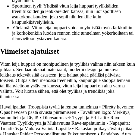
täydellinen.
Sporttinen tyyli: Yhdistä vitun leija huppari tyylikkäiden
treenitrikoiden ja lenkkareiden kanssa, niin luot sporttisen
asukokonaisuuden, joka sopii niin lenkille kuin
kaupunkikävelyllekin.
Yöelämä: Vitun leija huppari voidaan yhdistää myös farkkuihin
ja korkokenkiin luoden rennon chic tunnelman yökerhoiltaan tai
illanviettoon ystävien kanssa.
Viimeiset ajatukset
Vitun leija huppari on monipuolinen ja tyylikäs valinta niin arkeen kuin
juhlaan. Sen laadukkaat materiaalit, moderni design ja mukava
leikkaus tekevät siitä asusteen, jota haluat pitää päälläsi päivästä
toiseen. Olitpa sitten menossa treeneihin, kaupungille shoppailemaan
tai illanviettoon ystävien kanssa, vitun leija huppari on aina varma
valinta. Voit luottaa siihen, että olet tyylikäs ja trendikäs joka
tilanteessa.
Havaijipaidat: Trooppista tyyliä ja rentoa tunnelmaa
•
Piiretty hevonen:
Opas hevosen päätä sivusta piirtämiseen
•
Tavallinen logo: Merkitys,
suunnittelu ja käyttö
•
Dinosaurukset: Tyypit ja Eri Lajit
•
Rave
Vaatteet: Tyylikkyyttä ja Mukavuutta Rave-tapahtumiin
•
Napapaita:
Trendikäs ja Mukava Valinta Lapsille
•
Rakastan poikaystäväni paitaa
•
Hauskat Paidat: Persoonallisuutta Pukeutumiseen
•
Pandabay: Auta