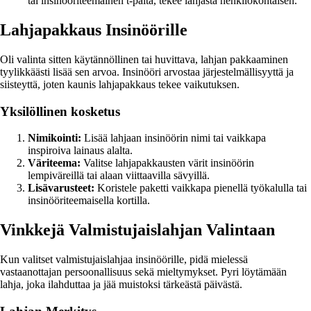
tai insinööriteemainen t-paita, tekee lahjasta henkilökohtaisen.
Lahjapakkaus Insinöörille
Oli valinta sitten käytännöllinen tai huvittava, lahjan pakkaaminen
tyylikkäästi lisää sen arvoa. Insinööri arvostaa järjestelmällisyyttä ja
siisteyttä, joten kaunis lahjapakkaus tekee vaikutuksen.
Yksilöllinen kosketus
Nimikointi:
Lisää lahjaan insinöörin nimi tai vaikkapa
inspiroiva lainaus alalta.
Väriteema:
Valitse lahjapakkausten värit insinöörin
lempiväreillä tai alaan viittaavilla sävyillä.
Lisävarusteet:
Koristele paketti vaikkapa pienellä työkalulla tai
insinööriteemaisella kortilla.
Vinkkejä Valmistujaislahjan Valintaan
Kun valitset valmistujaislahjaa insinöörille, pidä mielessä
vastaanottajan persoonallisuus sekä mieltymykset. Pyri löytämään
lahja, joka ilahduttaa ja jää muistoksi tärkeästä päivästä.