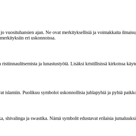
jo vuosituhansien ajan. Ne ovat merkityksellisiä ja voimakkaita ilmaisuja
merkityksiin eri uskonnoissa.
istiinnaulitsemista ja lunastustyötä. Lisäksi kristillisissä kirkoissa käy
tuvat islamiin. Puolikuu symboloi uskonnollisia juhlapyhiä ja pyhiä paik
, shivalinga ja swastika. Nämä symbolit edustavat erilaisia jumaluuksia,