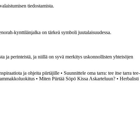
alaistumisen tiedostamista.
norah-kynttilänjalka on tärkeä symboli juutalaisuudessa.
a ja perinteistä, ja niillä on syvä merkitys uskonnollisten yhteisöjen
spiraatiota ja ohjeita piirtäjille
•
Suunnittele oma tarra: tee itse tarra tee-
sammakkoluokitus
•
Miten Piirtää Söpö Kissa Askarteluun?
•
Herbalisti