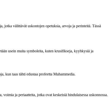
, jotka välittävät uskontojen opetuksia, arvoja ja perinteitä. Tässä
tetään usein muita symboleita, kuten krusifikseja, kyyhkysiä ja
koja, kun taas tähti edustaa profeetta Muhammedia.
 voimia ja periaatteita, jotka ovat keskeisiä hindulaisessa uskonnossa.