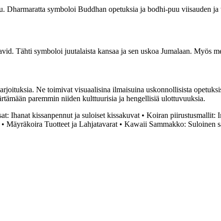
u. Dharmaratta symboloi Buddhan opetuksia ja bodhi-puu viisauden ja v
vid. Tähti symboloi juutalaista kansaa ja sen uskoa Jumalaan. Myös me
joituksia. Ne toimivat visuaalisina ilmaisuina uskonnollisista opetuksist
tämään paremmin niiden kulttuurisia ja hengellisiä ulottuvuuksia.
at: Ihanat kissanpennut ja suloiset kissakuvat
•
Koiran piirustusmallit: In
•
Mäyräkoira Tuotteet ja Lahjatavarat
•
Kawaii Sammakko: Suloinen 