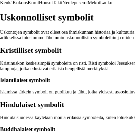
Kenkä
Kokous
Korut
Housut
Takit
Neulepuserot
Mekot
Laukut
Uskonnolliset symbolit
Uskontojen symbolit ovat olleet osa ihmiskunnan historiaa ja kulttuuria 
artikkelissa tutustumme lähemmin uskonnollisiin symboleihin ja niiden 
Kristilliset symbolit
Kristinuskon keskeisimpiä symboleita on risti. Risti symboloi Jeesuksen r
lamppuja, jotka edustavat erilaisia hengellisiä merkityksiä.
Islamilaiset symbolit
Islamissa tärkein symboli on puolikuu ja tähti, jotka yleisesti assosioi
Hindulaiset symbolit
Hindulaisuudessa käytetään monia erilaisia symboleita, kuten lotuskukka
Buddhalaiset symbolit