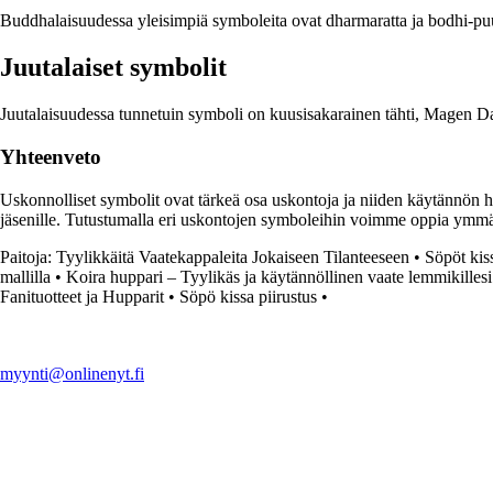
Buddhalaisuudessa yleisimpiä symboleita ovat dharmaratta ja bodhi-pu
Juutalaiset symbolit
Juutalaisuudessa tunnetuin symboli on kuusisakarainen tähti, Magen Da
Yhteenveto
Uskonnolliset symbolit ovat tärkeä osa uskontoja ja niiden käytännön har
jäsenille. Tutustumalla eri uskontojen symboleihin voimme oppia ymmär
Paitoja: Tyylikkäitä Vaatekappaleita Jokaiseen Tilanteeseen
•
Söpöt kiss
mallilla
•
Koira huppari – Tyylikäs ja käytännöllinen vaate lemmikillesi
Fanituotteet ja Hupparit
•
Söpö kissa piirustus
•
myynti@onlinenyt.fi