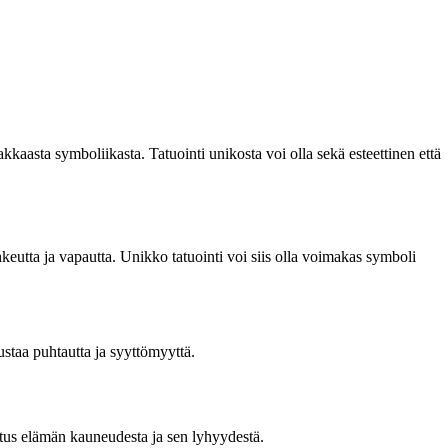
aasta symboliikasta. Tatuointi unikosta voi olla sekä esteettinen että
keutta ja vapautta. Unikko tatuointi voi siis olla voimakas symboli
staa puhtautta ja syyttömyyttä.
stutus elämän kauneudesta ja sen lyhyydestä.