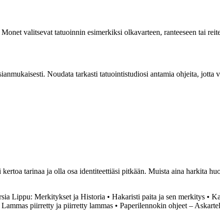
 Monet valitsevat tatuoinnin esimerkiksi olkavarteen, ranteeseen tai reit
ianmukaisesti. Noudata tarkasti tatuointistudiosi antamia ohjeita, jotta
rtoa tarinaa ja olla osa identiteettiäsi pitkään. Muista aina harkita huolel
ersia Lippu: Merkitykset ja Historia
•
Hakaristi paita ja sen merkitys
•
Ka
•
Lammas piirretty ja piirretty lammas
•
Paperilennokin ohjeet – Askartel