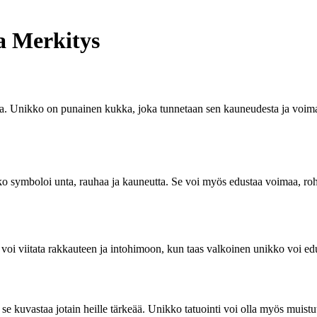
a Merkitys
aa. Unikko on punainen kukka, joka tunnetaan sen kauneudesta ja voimakk
ikko symboloi unta, rauhaa ja kauneutta. Se voi myös edustaa voimaa, roh
voi viitata rakkauteen ja intohimoon, kun taas valkoinen unikko voi edu
ttä se kuvastaa jotain heille tärkeää. Unikko tatuointi voi olla myös mui