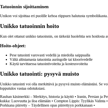
Tatuoinnin sijoittaminen
Unikon voi sijoittaa eri puolille kehoa riippuen halutusta symboliikasta.
Unikko tatuoinnin hoito
Kun olet ottanut unikko tatuoinnin, on tärkeää huolehtia sen hoidosta as
Hoito-ohjeet:
Pese tatuointi varovasti vedellä ja miedolla saippualla
Vältä altistamasta tatuointia auringolle tai kloorivedelle
Käytä tarvittaessa tatuointivoiteita ja kosteusvoiteita
Unikko tatuointi: pysyvä muisto
Unikko tatuointi voi olla merkittävä ja pysyvä muisto elämästäsi. Se voi ke
lopputulos vastaa odotuksiasi.
Rauhan käsimerkki – Merkitys, historia ja käyttö
•
Iranin, Persian ja P
kukka: Luovuutta ja iloa elämään
•
Compton Lippis: Tyylikäs Valinta
Porkkana piirretty – Täydellinen opas piirrettyyn porkkanaan
•