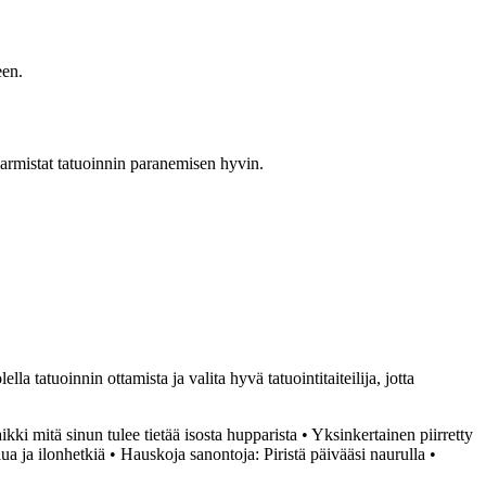
een.
 varmistat tatuoinnin paranemisen hyvin.
la tatuoinnin ottamista ja valita hyvä tatuointitaiteilija, jotta
ikki mitä sinun tulee tietää isosta hupparista
•
Yksinkertainen piirretty
ua ja ilonhetkiä
•
Hauskoja sanontoja: Piristä päivääsi naurulla
•