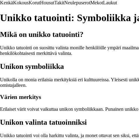
Kenkä
Kokous
Korut
Housut
Takit
Neulepuserot
Mekot
Laukut
Unikko tatuointi: Symboliikka j
Mikä on unikko tatuointi?
Unikko tatuointi on suosittu valinta monille henkilöille ympäri maailm
henkilökohtaisesti merkittävä valinta.
Unikon symboliikka
Unikolla on monia erilaisia merkityksiä eri kulttuureissa. Yleisesti un
omistajalleen.
Värien merkitys
Erilaiset värit voivat vaikuttaa unikon symboliikkaan. Punainen unikko 
Unikon valinta tatuoinniksi
Unikko tatuointi voi olla harkittu valinta, ja monet ottavat sen siksi, e