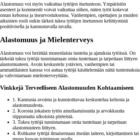
Alastomuus voi myös vaikuttaa tyttöjen itsetuntoon. Ympäristön
asenteet ja kommentit voivat vaikuttaa siihen, miten tytöt kokevat
oman kehonsa ja itsearvostuksensa. Vanhempien, opettajien ja muiden
aikuisten rooli onkin tärkeä tukea tyttöjen itsetunnon kehittymistä
positiivisella ja kannustavalla tavalla.
Alastomuus ja Mielenterveys
Alastomuus voi herättää monenlaisia tunteita ja ajatuksia tytöissä. On
tärkeää tukea tyttöjä tunnistamaan omia tunteitaan ja tarpeitaan liittyen
alastomuuteen. Avoin keskustelu ystävien, vanhempien tai
ammattilaisten kanssa voi auttaa tyttöjä käsittelemään näitä tuntemuksia
ja vahvistamaan mielenterveyttään.
Vinkkejä Terveelliseen Alastomuuden Kohtaamiseen
1. Kannusta avointa ja kunnioittavaa keskustelua kehosta ja
alastomuudesta.
2. Korosta jokaisen tytön ainutlaatuisuutta ja arvokkuutta
riippumatta ulkoisista piirteistä.
3. Tukea tyttöjä tunnistamaan omia tunteitaan ja tarpeitaan
alastomuuteen liittyen.
4. Rohkaise tyttöjä ilmaisemaan itseään taiteen, kirjoittamisen tai
muun luovan toiminnan avulla.