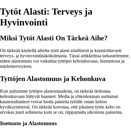
Tytöt Alasti: Terveys ja
Hyvinvointi
Miksi Tytöt Alasti On Tärkeä Aihe?
On tärkeää käsitellä aihetta tytöt alasti asiallisesti ja kunnioittavasti
terveys- ja hyvinvointinäkökulmasta. Tässä artikkelissa tarkastelemme,
miten alastomuus voi vaikuttaa tyttöjen kehonkuvaan, itsetuntoon ja
mielenterveyteen.
Tyttöjen Alastomuus ja Kehonkuva
Kun puhumme tyttöjen alastomuudesta, on tärkeää tiedostaa
kehonkuvaan liittyvät haasteet. Media ja yhteiskunnan asettamat
kauneusihanteet voivat luoda paineita tytöille oman kehon
hyväksymisessä. On tärkeää korostaa, että jokaisen tytön keho on
arvokas juuri sellaisena kuin se on, riippumatta ulkoisista paineista.
Itsetunto ja Alastomuus