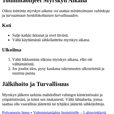
Toimintaohjeet Myrskyn Aikana
Oikea toiminta myrskyn aikana voi auttaa minimoimaan vahinkoja
ja turvaamaan henkilökohtaisen turvallisuuden.
Koti
Sulje kaikki ikkunat ja ovet tiiviisti.
Vältä käyttämästä sähkölaitteita myrskyn aikana.
Ulkoilma
Vältä liikkumista ulkona myrskyn aikana, ellei ole
välttämätöntä.
Jos joudut ulos, pysy kaukana rakennusten ulkoseinistä ja
suurista puista.
Jälkihoito ja Turvallisuus
Myrskyn jälkeen tarkista mahdolliset vahingot kiinteistössäsi ja
ympäristössäsi, ja toimi sen mukaisesti. Vältä lähialueita, joissa
saattaa olla vaarallisia jäänteitä tai tyhjäksi jääneitä sähköjohtoja.
Polyamoria lippu
•
Valmistujaislahja Insinöörille – Lahjavinkkejä