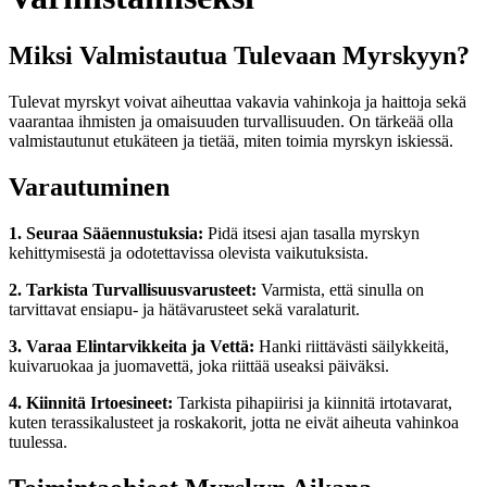
Miksi Valmistautua Tulevaan Myrskyyn?
Tulevat myrskyt voivat aiheuttaa vakavia vahinkoja ja haittoja sekä
vaarantaa ihmisten ja omaisuuden turvallisuuden. On tärkeää olla
valmistautunut etukäteen ja tietää, miten toimia myrskyn iskiessä.
Varautuminen
1. Seuraa Sääennustuksia:
Pidä itsesi ajan tasalla myrskyn
kehittymisestä ja odotettavissa olevista vaikutuksista.
2. Tarkista Turvallisuusvarusteet:
Varmista, että sinulla on
tarvittavat ensiapu- ja hätävarusteet sekä varalaturit.
3. Varaa Elintarvikkeita ja Vettä:
Hanki riittävästi säilykkeitä,
kuivaruokaa ja juomavettä, joka riittää useaksi päiväksi.
4. Kiinnitä Irtoesineet:
Tarkista pihapiirisi ja kiinnitä irtotavarat,
kuten terassikalusteet ja roskakorit, jotta ne eivät aiheuta vahinkoa
tuulessa.