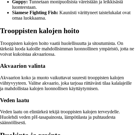
Guppy:
Tunnetaan monipuolisista väreistään ja leikkisästä
luonteestaan.
Siamese Fighting Fish:
Kauniisti värittyneet taistelukalat ovat
omaa luokkaansa.
Trooppisten kalojen hoito
Trooppisten kalojen hoito vaatii huolellisuutta ja sitoutumista. On
tärkeää luoda kaloille mahdollisimman luonnollinen ympäristö, jotta ne
voivat kukoistaa akvaariossa.
Akvaarion valinta
Akvaarion koko ja muoto vaikuttavat suuresti trooppisten kalojen
viihtyvyyteen. Valitse akvaario, joka tarjoaa riittävästi tilaa kalalajeille
ja mahdollistaa kalojen luonnollisen käyttäytymisen.
Veden laatu
Veden laatu on elintärkeä tekijä trooppisten kalojen terveydelle.
Huolehdi veden pH-tasapainosta, lämpötilasta ja puhtaudesta
säännöllisesti.