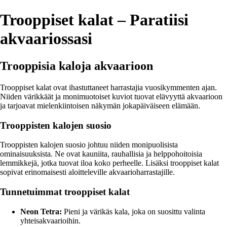
Trooppiset kalat – Paratiisi
akvaariossasi
Trooppisia kaloja akvaarioon
Trooppiset kalat ovat ihastuttaneet harrastajia vuosikymmenten ajan.
Niiden värikkäät ja monimuotoiset kuviot tuovat elävyyttä akvaarioon
ja tarjoavat mielenkiintoisen näkymän jokapäiväiseen elämään.
Trooppisten kalojen suosio
Trooppisten kalojen suosio johtuu niiden monipuolisista
ominaisuuksista. Ne ovat kauniita, rauhallisia ja helppohoitoisia
lemmikkejä, jotka tuovat iloa koko perheelle. Lisäksi trooppiset kalat
sopivat erinomaisesti aloitteleville akvaarioharrastajille.
Tunnetuimmat trooppiset kalat
Neon Tetra:
Pieni ja värikäs kala, joka on suosittu valinta
yhteisakvaarioihin.