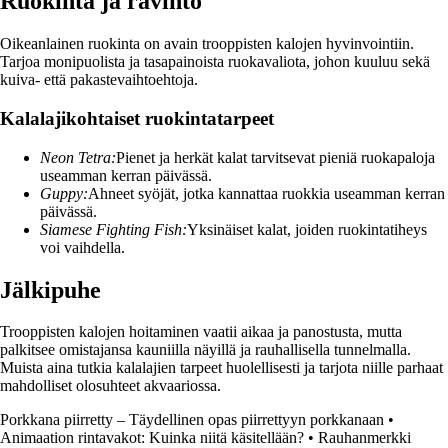
Ruokinta ja ravinto
Oikeanlainen ruokinta on avain trooppisten kalojen hyvinvointiin.
Tarjoa monipuolista ja tasapainoista ruokavaliota, johon kuuluu sekä
kuiva- että pakastevaihtoehtoja.
Kalalajikohtaiset ruokintatarpeet
Neon Tetra:
Pienet ja herkät kalat tarvitsevat pieniä ruokapaloja
useamman kerran päivässä.
Guppy:
Ahneet syöjät, jotka kannattaa ruokkia useamman kerran
päivässä.
Siamese Fighting Fish:
Yksinäiset kalat, joiden ruokintatiheys
voi vaihdella.
Jälkipuhe
Trooppisten kalojen hoitaminen vaatii aikaa ja panostusta, mutta
palkitsee omistajansa kauniilla näyillä ja rauhallisella tunnelmalla.
Muista aina tutkia kalalajien tarpeet huolellisesti ja tarjota niille parhaat
mahdolliset olosuhteet akvaariossa.
Porkkana piirretty – Täydellinen opas piirrettyyn porkkanaan
•
Animaation rintavakot: Kuinka niitä käsitellään?
•
Rauhanmerkki