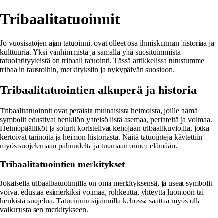
Tribaalitatuoinnit
Jo vuosisatojen ajan tatuoinnit ovat olleet osa ihmiskunnan historiaa ja
kulttuuria. Yksi vanhimmista ja samalla yhä suosituimmista
tatuointityyleistä on tribaali tatuointi. Tässä artikkelissa tutustumme
tribaalin taustoihin, merkityksiin ja nykypäivän suosioon.
Tribaalitatuointien alkuperä ja historia
Tribaalitatuoinnit ovat peräisin muinaisista heimoista, joille nämä
symbolit edustivat henkilön yhteisöllistä asemaa, perinteitä ja voimaa.
Heimopäälliköt ja soturit koristelivat kehojaan tribaalikuvioilla, jotka
kertoivat tarinoita ja heimon historiasta. Näitä tatuointeja käytettiin
myös suojelemaan pahuudelta ja tuomaan onnea elämään.
Tribaalitatuointien merkitykset
Jokaisella tribaalitatuoinnilla on oma merkityksensä, ja useat symbolit
voivat edustaa esimerkiksi voimaa, rohkeutta, yhteyttä luontoon tai
henkistä suojelua. Tatuoinnin sijainnilla kehossa saattaa myös olla
vaikutusta sen merkitykseen.