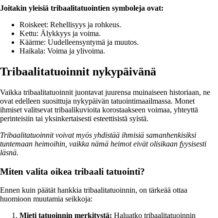
Joitakin yleisiä tribaalitatuointien symboleja ovat:
Roiskeet: Rehellisyys ja rohkeus.
Kettu: Älykkyys ja voima.
Käärme: Uudelleensyntymä ja muutos.
Haikala: Voima ja ylivoima.
Tribaalitatuoinnit nykypäivänä
Vaikka tribaalitatuoinnit juontavat juurensa muinaiseen historiaan, ne
ovat edelleen suosittuja nykypäivän tatuointimaailmassa. Monet
ihmiset valitsevat tribaalikuvioita korostaakseen voimaa, yhteyttä
perinteisiin tai yksinkertaisesti esteettisistä syistä.
Tribaalitatuoinnit voivat myös yhdistää ihmisiä samanhenkisiksi
tuntemaan heimoihin, vaikka nämä heimot eivät olisikaan fyysisesti
läsnä.
Miten valita oikea tribaali tatuointi?
Ennen kuin päätät hankkia tribaalitatuoinnin, on tärkeää ottaa
huomioon muutamia seikkoja:
Mieti tatuoinnin merkitystä:
Haluatko tribaalitatuoinnin