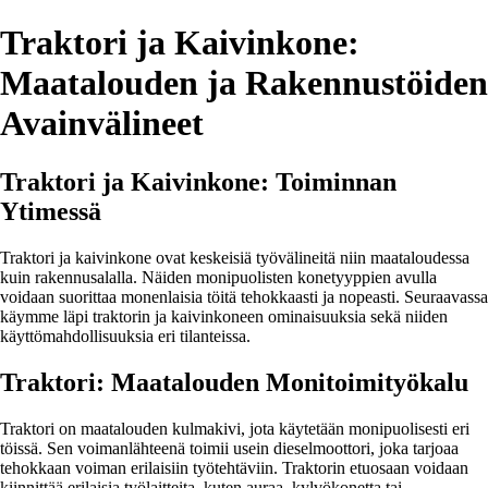
Traktori ja Kaivinkone:
Maatalouden ja Rakennustöiden
Avainvälineet
Traktori ja Kaivinkone: Toiminnan
Ytimessä
Traktori ja kaivinkone ovat keskeisiä työvälineitä niin maataloudessa
kuin rakennusalalla. Näiden monipuolisten konetyyppien avulla
voidaan suorittaa monenlaisia töitä tehokkaasti ja nopeasti. Seuraavassa
käymme läpi traktorin ja kaivinkoneen ominaisuuksia sekä niiden
käyttömahdollisuuksia eri tilanteissa.
Traktori: Maatalouden Monitoimityökalu
Traktori on maatalouden kulmakivi, jota käytetään monipuolisesti eri
töissä. Sen voimanlähteenä toimii usein dieselmoottori, joka tarjoaa
tehokkaan voiman erilaisiin työtehtäviin. Traktorin etuosaan voidaan
kiinnittää erilaisia työlaitteita, kuten auraa, kylvökonetta tai