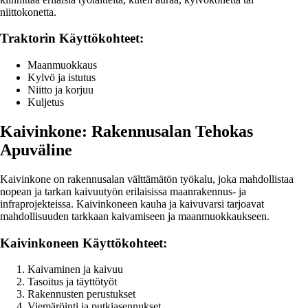
niittokonetta.
Traktorin Käyttökohteet:
Maanmuokkaus
Kylvö ja istutus
Niitto ja korjuu
Kuljetus
Kaivinkone: Rakennusalan Tehokas
Apuväline
Kaivinkone on rakennusalan välttämätön työkalu, joka mahdollistaa
nopean ja tarkan kaivuutyön erilaisissa maanrakennus- ja
infraprojekteissa. Kaivinkoneen kauha ja kaivuvarsi tarjoavat
mahdollisuuden tarkkaan kaivamiseen ja maanmuokkaukseen.
Kaivinkoneen Käyttökohteet:
Kaivaminen ja kaivuu
Tasoitus ja täyttötyöt
Rakennusten perustukset
Viemäröinti ja putkiasennukset