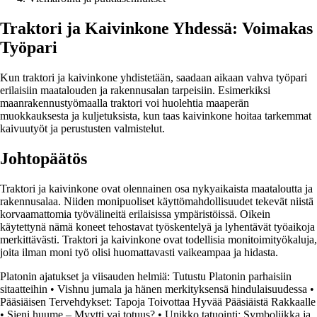
Traktori ja Kaivinkone Yhdessä: Voimakas
Työpari
Kun traktori ja kaivinkone yhdistetään, saadaan aikaan vahva työpari
erilaisiin maatalouden ja rakennusalan tarpeisiin. Esimerkiksi
maanrakennustyömaalla traktori voi huolehtia maaperän
muokkauksesta ja kuljetuksista, kun taas kaivinkone hoitaa tarkemmat
kaivuutyöt ja perustusten valmistelut.
Johtopäätös
Traktori ja kaivinkone ovat olennainen osa nykyaikaista maataloutta ja
rakennusalaa. Niiden monipuoliset käyttömahdollisuudet tekevät niistä
korvaamattomia työvälineitä erilaisissa ympäristöissä. Oikein
käytettynä nämä koneet tehostavat työskentelyä ja lyhentävät työaikoja
merkittävästi. Traktori ja kaivinkone ovat todellisia monitoimityökaluja,
joita ilman moni työ olisi huomattavasti vaikeampaa ja hidasta.
Platonin ajatukset ja viisauden helmiä: Tutustu Platonin parhaisiin
sitaatteihin
•
Vishnu jumala ja hänen merkityksensä hindulaisuudessa
•
Pääsiäisen Tervehdykset: Tapoja Toivottaa Hyvää Pääsiäistä Rakkaalle
•
Sieni huume – Myytti vai totuus?
•
Unikko tatuointi: Symboliikka ja