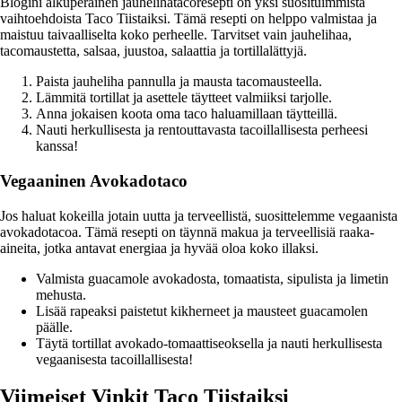
Blogini alkuperäinen jauhelihatacoresepti on yksi suosituimmista
vaihtoehdoista Taco Tiistaiksi. Tämä resepti on helppo valmistaa ja
maistuu taivaalliselta koko perheelle. Tarvitset vain jauhelihaa,
tacomaustetta, salsaa, juustoa, salaattia ja tortillalättyjä.
Paista jauheliha pannulla ja mausta tacomausteella.
Lämmitä tortillat ja asettele täytteet valmiiksi tarjolle.
Anna jokaisen koota oma taco haluamillaan täytteillä.
Nauti herkullisesta ja rentouttavasta tacoillallisesta perheesi
kanssa!
Vegaaninen Avokadotaco
Jos haluat kokeilla jotain uutta ja terveellistä, suosittelemme vegaanista
avokadotacoa. Tämä resepti on täynnä makua ja terveellisiä raaka-
aineita, jotka antavat energiaa ja hyvää oloa koko illaksi.
Valmista guacamole avokadosta, tomaatista, sipulista ja limetin
mehusta.
Lisää rapeaksi paistetut kikherneet ja mausteet guacamolen
päälle.
Täytä tortillat avokado-tomaattiseoksella ja nauti herkullisesta
vegaanisesta tacoillallisesta!
Viimeiset Vinkit Taco Tiistaiksi