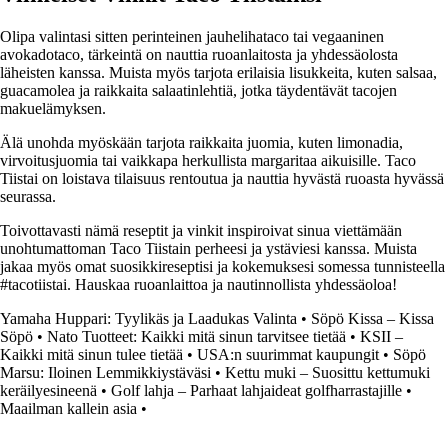
Olipa valintasi sitten perinteinen jauhelihataco tai vegaaninen
avokadotaco, tärkeintä on nauttia ruoanlaitosta ja yhdessäolosta
läheisten kanssa. Muista myös tarjota erilaisia lisukkeita, kuten salsaa,
guacamolea ja raikkaita salaatinlehtiä, jotka täydentävät tacojen
makuelämyksen.
Älä unohda myöskään tarjota raikkaita juomia, kuten limonadia,
virvoitusjuomia tai vaikkapa herkullista margaritaa aikuisille. Taco
Tiistai on loistava tilaisuus rentoutua ja nauttia hyvästä ruoasta hyvässä
seurassa.
Toivottavasti nämä reseptit ja vinkit inspiroivat sinua viettämään
unohtumattoman Taco Tiistain perheesi ja ystäviesi kanssa. Muista
jakaa myös omat suosikkireseptisi ja kokemuksesi somessa tunnisteella
#tacotiistai. Hauskaa ruoanlaittoa ja nautinnollista yhdessäoloa!
Yamaha Huppari: Tyylikäs ja Laadukas Valinta
•
Söpö Kissa – Kissa
Söpö
•
Nato Tuotteet: Kaikki mitä sinun tarvitsee tietää
•
KSII –
Kaikki mitä sinun tulee tietää
•
USA:n suurimmat kaupungit
•
Söpö
Marsu: Iloinen Lemmikkiystäväsi
•
Kettu muki – Suosittu kettumuki
keräilyesineenä
•
Golf lahja – Parhaat lahjaideat golfharrastajille
•
Maailman kallein asia
•