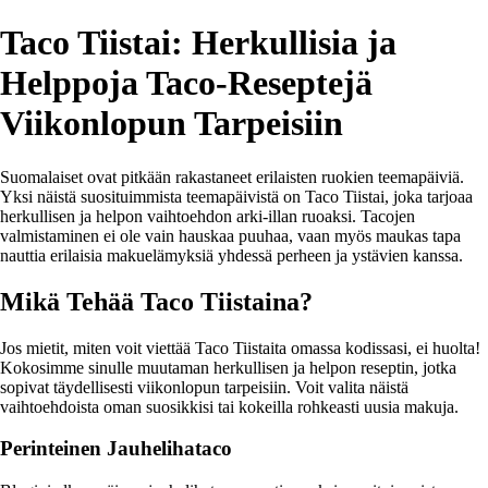
Taco Tiistai: Herkullisia ja
Helppoja Taco-Reseptejä
Viikonlopun Tarpeisiin
Suomalaiset ovat pitkään rakastaneet erilaisten ruokien teemapäiviä.
Yksi näistä suosituimmista teemapäivistä on Taco Tiistai, joka tarjoaa
herkullisen ja helpon vaihtoehdon arki-illan ruoaksi. Tacojen
valmistaminen ei ole vain hauskaa puuhaa, vaan myös maukas tapa
nauttia erilaisia makuelämyksiä yhdessä perheen ja ystävien kanssa.
Mikä Tehää Taco Tiistaina?
Jos mietit, miten voit viettää Taco Tiistaita omassa kodissasi, ei huolta!
Kokosimme sinulle muutaman herkullisen ja helpon reseptin, jotka
sopivat täydellisesti viikonlopun tarpeisiin. Voit valita näistä
vaihtoehdoista oman suosikkisi tai kokeilla rohkeasti uusia makuja.
Perinteinen Jauhelihataco