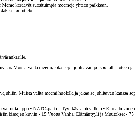
Meme keräävät suosituimpia meemejä yhteen paikkaan.
ksesi onnittelut.
iväsankarille.
äivään. Muista valita meemi, joka sopii juhlitavan persoonallisuuteen j
uhliin. Muista valita meemi huolella ja jakaa se juhlitavan kanssa sop
olyamoria lippu
•
NATO-paita – Tyylikäs vaatevalinta
•
Ruma hevonen j
isiin kissojen kuviin
•
15 Vuotta Vanha: Elämäntyyli ja Muutokset
•
75 