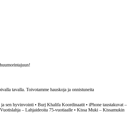
a huumorintajuun!
ivalla tavalla. Toivotamme hauskoja ja onnistuneita
a sen hyvinvointi
•
Burj Khalifa Koordinaatit
•
iPhone taustakuvat –
Vuotislahja – Lahjaideoita 75-vuotiaalle
•
Kissa Muki – Kissamukin