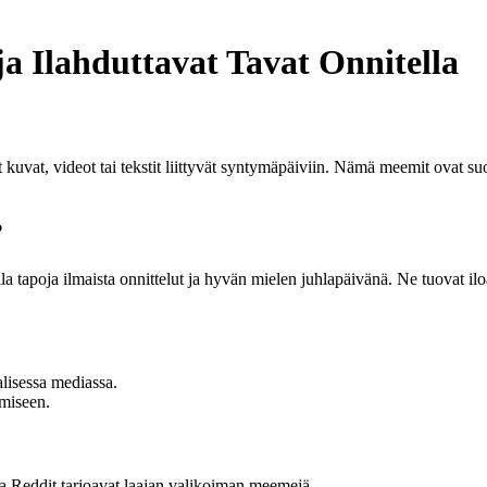
 Ilahduttavat Tavat Onnitella
uvat, videot tai tekstit liittyvät syntymäpäiviin. Nämä meemit ovat suosi
?
 tapoja ilmaista onnittelut ja hyvän mielen juhlapäivänä. Ne tuovat iloa
alisessa mediassa.
emiseen.
a Reddit tarjoavat laajan valikoiman meemejä.