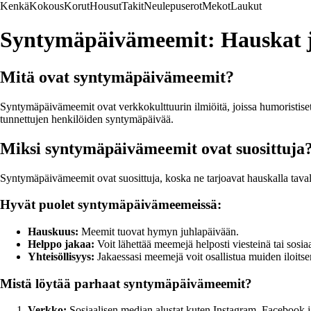
Kenkä
Kokous
Korut
Housut
Takit
Neulepuserot
Mekot
Laukut
Syntymäpäivämeemit: Hauskat ja
Mitä ovat syntymäpäivämeemit?
Syntymäpäivämeemit ovat verkkokulttuurin ilmiöitä, joissa humoristiset k
tunnettujen henkilöiden syntymäpäivää.
Miksi syntymäpäivämeemit ovat suosittuja
Syntymäpäivämeemit ovat suosittuja, koska ne tarjoavat hauskalla tavalla
Hyvät puolet syntymäpäivämeemeissä:
Hauskuus:
Meemit tuovat hymyn juhlapäivään.
Helppo jakaa:
Voit lähettää meemejä helposti viesteinä tai sosia
Yhteisöllisyys:
Jakaessasi meemejä voit osallistua muiden iloits
Mistä löytää parhaat syntymäpäivämeemit?
Verkko:
Sosiaalisen median alustat kuten Instagram, Facebook j