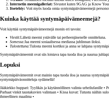
Internetin meemigalleriat:
Sivustot kuten 9GAG ja Know Your 
Itsetehty:
Voit myös luoda omia syntymäpäivämeemejä personoida
Kuinka käyttää syntymäpäivämeemejä?
Voit käyttää syntymäpäivämeemejä monin eri tavoin:
Viestit:
Lähetä meemi ystävälle tai perheenjäsenelle onnitteluna.
Somessa:
Jaa meemi sosiaalisessa mediassa juhlinnan iloksi.
Tulostettuna:
Tulosta meemi kortiksi ja anna se lahjana syntymäpä
Syntymäpäivämeemit ovat siis loistava tapa tuoda iloa ja naurua juhlap
Lopuksi
Syntymäpäivämeemit ovat mainio tapa tuoda iloa ja naurua syntymäpäiväj
syntymäpäiväonnitteluja sydämellä!
Jääkiekko huppari: Tyylikäs ja käytännöllinen valinta urheilufanille
•
P
Parhaat vinkit taustakuvien valintaan
•
Kissa kuvat: Tutustu näihin sulo
ihmeellinen maailma
•