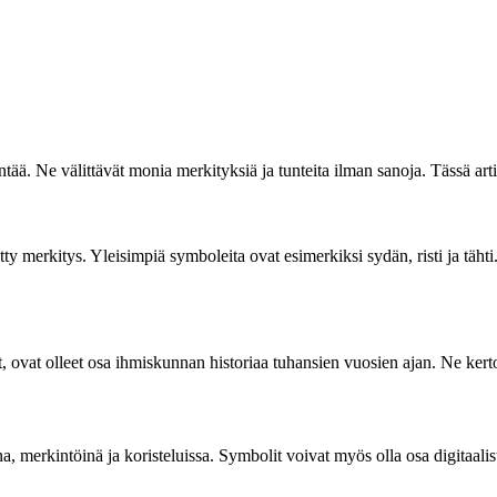
ää. Ne välittävät monia merkityksiä ja tunteita ilman sanoja. Tässä artikk
ietty merkitys. Yleisimpiä symboleita ovat esimerkiksi sydän, risti ja täh
erkit, ovat olleet osa ihmiskunnan historiaa tuhansien vuosien ajan. Ne k
, merkintöinä ja koristeluissa. Symbolit voivat myös olla osa digitaalist