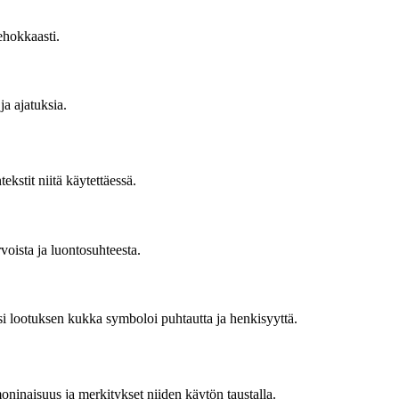
ehokkaasti.
ja ajatuksia.
ekstit niitä käytettäessä.
voista ja luontosuhteesta.
iksi lootuksen kukka symboloi puhtautta ja henkisyyttä.
oninaisuus ja merkitykset niiden käytön taustalla.