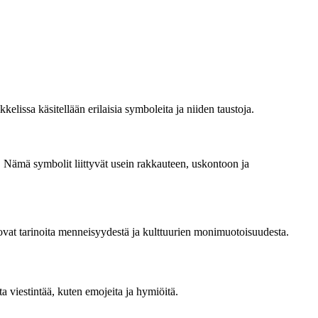
elissa käsitellään erilaisia symboleita ja niiden taustoja.
ti. Nämä symbolit liittyvät usein rakkauteen, uskontoon ja
ertovat tarinoita menneisyydestä ja kulttuurien monimuotoisuudesta.
a viestintää, kuten emojeita ja hymiöitä.