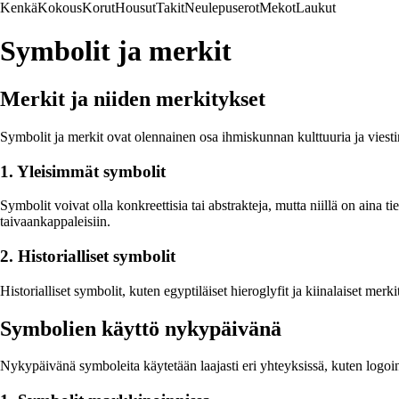
Kenkä
Kokous
Korut
Housut
Takit
Neulepuserot
Mekot
Laukut
Symbolit ja merkit
Merkit ja niiden merkitykset
Symbolit ja merkit ovat olennainen osa ihmiskunnan kulttuuria ja viestint
1. Yleisimmät symbolit
Symbolit voivat olla konkreettisia tai abstrakteja, mutta niillä on aina t
taivaankappaleisiin.
2. Historialliset symbolit
Historialliset symbolit, kuten egyptiläiset hieroglyfit ja kiinalaiset m
Symbolien käyttö nykypäivänä
Nykypäivänä symboleita käytetään laajasti eri yhteyksissä, kuten logoina