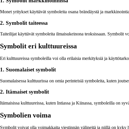
1. Symbolit markkinoinnissa
Monet yritykset käyttävät symboleita osana brändäystä ja markkinointia. 
2. Symbolit taiteessa
Taiteilijat käyttävät symboleita ilmaisukeinona teoksissaan. Symbolit voiv
Symbolit eri kulttuureissa
Eri kulttuureissa symboleilla voi olla erilaisia merkityksiä ja käyttötark
1. Suomalaiset symbolit
Suomalaisessa kulttuurissa on omia perinteisiä symboleita, kuten joutse
2. Itämaiset symbolit
Itämaisissa kulttuureissa, kuten Intiassa ja Kiinassa, symboleilla on sy
Symbolien voima
Symbolit voivat olla voimakkaita viestinnän välineitä ja niillä on kyky