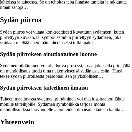
lahjoissa ja taiteessa. Se on tehokas tapa ilmaista tunteita ja rakkautta
ilman sanoja…
Sydän piirros
Sydän piirros voi viitata konkreettisesti kuvattuun sydämeen, kuten
piirrettyyn kuvaan, tai symbolisemmin piirrettyyn sydämeen, joka
voidaan mieltää enemmän taiteelliseksi tulkinnaksi…
Sydän piirroksen ainutlaatuinen luonne
Sydämen piirtäminen voi olla luova prosessi, jossa jokaisella piirtäjällä
on mahdollisuus tuoda oma näkemyksensä sydämestä esiin. Tämä
tekee sydän piirroksesta persoonallisen ja yksilöllisen…
Sydän piirroksen taiteellinen ilmaisu
Taiteen maailmassa sydämen piirtäminen voi olla inspiraation lähde
monille taiteilijoille. Sydämen symboliikka tarjoaa monia
mahdollisuuksia luovuudelle ja tunteiden ilmaisulle taiteen kautta…
Yhteenveto