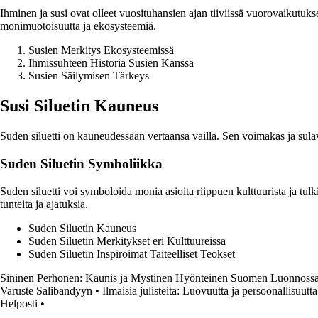
Ihminen ja susi ovat olleet vuosituhansien ajan tiiviissä vuorovaikutukse
monimuotoisuutta ja ekosysteemiä.
Susien Merkitys Ekosysteemissä
Ihmissuhteen Historia Susien Kanssa
Susien Säilymisen Tärkeys
Susi Siluetin Kauneus
Suden siluetti on kauneudessaan vertaansa vailla. Sen voimakas ja sulava
Suden Siluetin Symboliikka
Suden siluetti voi symboloida monia asioita riippuen kulttuurista ja tulk
tunteita ja ajatuksia.
Suden Siluetin Kauneus
Suden Siluetin Merkitykset eri Kulttuureissa
Suden Siluetin Inspiroimat Taiteelliset Teokset
Sininen Perhonen: Kaunis ja Mystinen Hyönteinen Suomen Luonnoss
Varuste Salibandyyn
•
Ilmaisia julisteita: Luovuutta ja persoonallisuutta
Helposti
•