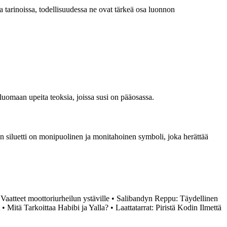
ia tarinoissa, todellisuudessa ne ovat tärkeä osa luonnon
 luomaan upeita teoksia, joissa susi on pääosassa.
den siluetti on monipuolinen ja monitahoinen symboli, joka herättää
 Vaatteet moottoriurheilun ystäville
•
Salibandyn Reppu: Täydellinen
•
Mitä Tarkoittaa Habibi ja Yalla?
•
Laattatarrat: Piristä Kodin Ilmettä