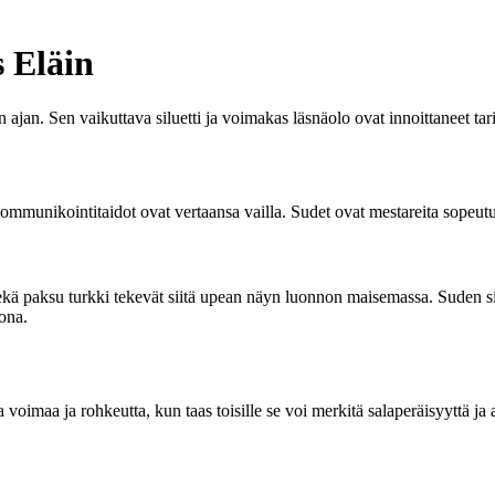
s Eläin
ajan. Sen vaikuttava siluetti ja voimakas läsnäolo ovat innoittaneet tari
ja kommunikointitaidot ovat vertaansa vailla. Sudet ovat mestareita sop
sekä paksu turkki tekevät siitä upean näyn luonnon maisemassa. Suden sil
tona.
aa voimaa ja rohkeutta, kun taas toisille se voi merkitä salaperäisyyttä ja