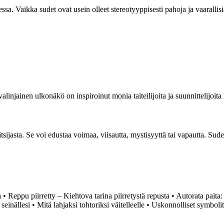
ssa. Vaikka sudet ovat usein olleet stereotyyppisesti pahoja ja vaarallis
linjainen ulkonäkö on inspiroinut monia taiteilijoita ja suunnittelijoita
itsijasta. Se voi edustaa voimaa, viisautta, mystisyyttä tai vapautta. Su
a
•
Reppu piirretty – Kiehtova tarina piirretystä repusta
•
Autorata paita:
 seinällesi
•
Mitä lahjaksi tohtoriksi väitelleelle
•
Uskonnolliset symbolit