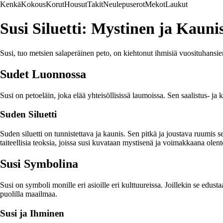
Kenkä
Kokous
Korut
Housut
Takit
Neulepuserot
Mekot
Laukut
Susi Siluetti: Mystinen ja Kauni
Susi, tuo metsien salaperäinen peto, on kiehtonut ihmisiä vuosituhansien 
Sudet Luonnossa
Susi on petoeläin, joka elää yhteisöllisissä laumoissa. Sen saalistus- 
Suden Siluetti
Suden siluetti on tunnistettava ja kaunis. Sen pitkä ja joustava ruumis 
taiteellisia teoksia, joissa susi kuvataan mystisenä ja voimakkaana olen
Susi Symbolina
Susi on symboli monille eri asioille eri kulttuureissa. Joillekin se edust
puolilla maailmaa.
Susi ja Ihminen