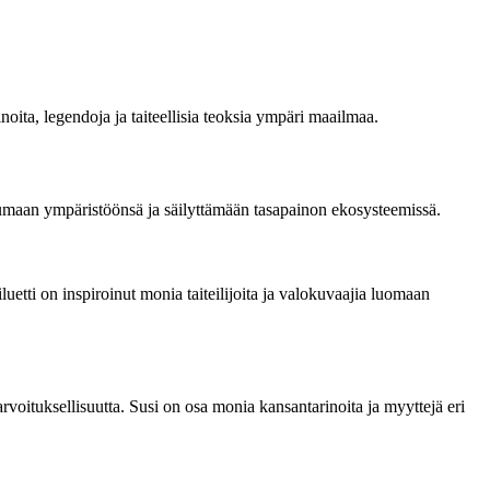
noita, legendoja ja taiteellisia teoksia ympäri maailmaa.
eutumaan ympäristöönsä ja säilyttämään tasapainon ekosysteemissä.
uetti on inspiroinut monia taiteilijoita ja valokuvaajia luomaan
 arvoituksellisuutta. Susi on osa monia kansantarinoita ja myyttejä eri