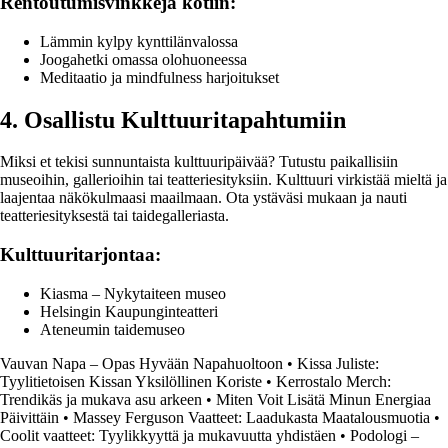
Rentoutumisvinkkejä kotiin:
Lämmin kylpy kynttilänvalossa
Joogahetki omassa olohuoneessa
Meditaatio ja mindfulness harjoitukset
4. Osallistu Kulttuuritapahtumiin
Miksi et tekisi sunnuntaista kulttuuripäivää? Tutustu paikallisiin
museoihin, gallerioihin tai teatteriesityksiin. Kulttuuri virkistää mieltä ja
laajentaa näkökulmaasi maailmaan. Ota ystäväsi mukaan ja nauti
teatteriesityksestä tai taidegalleriasta.
Kulttuuritarjontaa:
Kiasma – Nykytaiteen museo
Helsingin Kaupunginteatteri
Ateneumin taidemuseo
Vauvan Napa – Opas Hyvään Napahuoltoon
•
Kissa Juliste:
Tyylitietoisen Kissan Yksilöllinen Koriste
•
Kerrostalo Merch:
Trendikäs ja mukava asu arkeen
•
Miten Voit Lisätä Minun Energiaa
Päivittäin
•
Massey Ferguson Vaatteet: Laadukasta Maatalousmuotia
•
Coolit vaatteet: Tyylikkyyttä ja mukavuutta yhdistäen
•
Podologi –