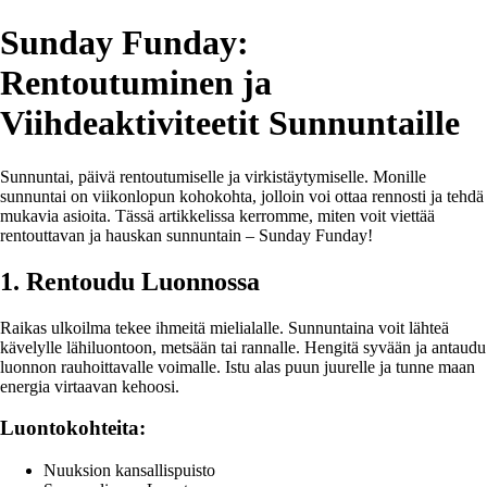
Sunday Funday:
Rentoutuminen ja
Viihdeaktiviteetit Sunnuntaille
Sunnuntai, päivä rentoutumiselle ja virkistäytymiselle. Monille
sunnuntai on viikonlopun kohokohta, jolloin voi ottaa rennosti ja tehdä
mukavia asioita. Tässä artikkelissa kerromme, miten voit viettää
rentouttavan ja hauskan sunnuntain – Sunday Funday!
1. Rentoudu Luonnossa
Raikas ulkoilma tekee ihmeitä mielialalle. Sunnuntaina voit lähteä
kävelylle lähiluontoon, metsään tai rannalle. Hengitä syvään ja antaudu
luonnon rauhoittavalle voimalle. Istu alas puun juurelle ja tunne maan
energia virtaavan kehoosi.
Luontokohteita:
Nuuksion kansallispuisto