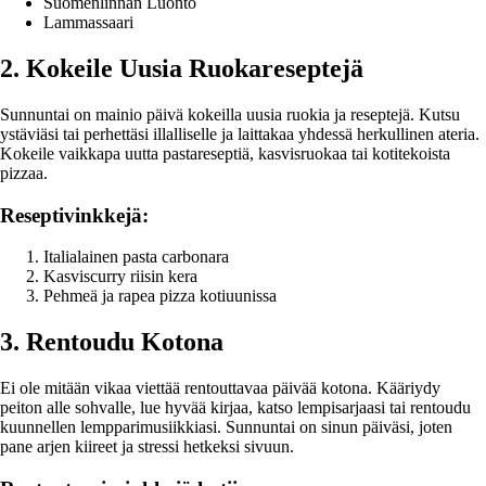
Suomenlinnan Luonto
Lammassaari
2. Kokeile Uusia Ruokareseptejä
Sunnuntai on mainio päivä kokeilla uusia ruokia ja reseptejä. Kutsu
ystäviäsi tai perhettäsi illalliselle ja laittakaa yhdessä herkullinen ateria.
Kokeile vaikkapa uutta pastareseptiä, kasvisruokaa tai kotitekoista
pizzaa.
Reseptivinkkejä:
Italialainen pasta carbonara
Kasviscurry riisin kera
Pehmeä ja rapea pizza kotiuunissa
3. Rentoudu Kotona
Ei ole mitään vikaa viettää rentouttavaa päivää kotona. Kääriydy
peiton alle sohvalle, lue hyvää kirjaa, katso lempisarjaasi tai rentoudu
kuunnellen lempparimusiikkiasi. Sunnuntai on sinun päiväsi, joten
pane arjen kiireet ja stressi hetkeksi sivuun.