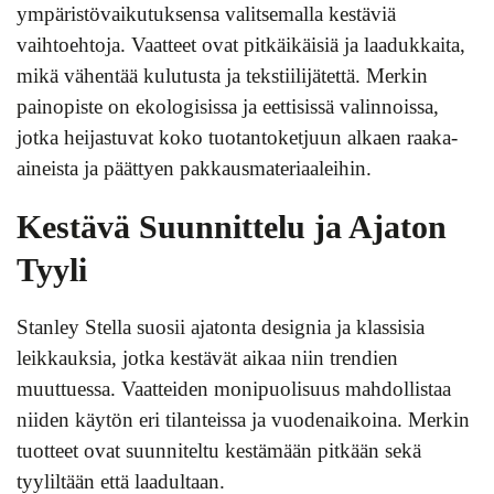
ympäristövaikutuksensa valitsemalla kestäviä
vaihtoehtoja. Vaatteet ovat pitkäikäisiä ja laadukkaita,
mikä vähentää kulutusta ja tekstiilijätettä. Merkin
painopiste on ekologisissa ja eettisissä valinnoissa,
jotka heijastuvat koko tuotantoketjuun alkaen raaka-
aineista ja päättyen pakkausmateriaaleihin.
Kestävä Suunnittelu ja Ajaton
Tyyli
Stanley Stella suosii ajatonta designia ja klassisia
leikkauksia, jotka kestävät aikaa niin trendien
muuttuessa. Vaatteiden monipuolisuus mahdollistaa
niiden käytön eri tilanteissa ja vuodenaikoina. Merkin
tuotteet ovat suunniteltu kestämään pitkään sekä
tyyliltään että laadultaan.