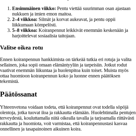
Ensimmäinen viikko:
Pentu viettää suurimman osan ajastaan
nukkuen ja imien emon maitoa.
2–4 viikkoa:
Silmät ja korvat aukeavat, ja pentu oppii
liikkumaan kömpelösti.
5–8 viikkoa:
Koiranpennut leikkivät enemmän keskenään ja
harjoittelevat sosiaalisia taitojaan.
Valitse oikea rotu
Ennen koiranpennun hankkimista on tärkeää tutkia eri rotuja ja valita
sellainen, joka sopii omaan elämäntyyliin ja tarpeisiin. Jotkut rodut
vaativat enemmän liikuntaa ja huolenpitoa kuin toiset. Muista myös
ottaa huomioon koiranpennun koko ja luonne ennen päätöksen
tekemistä.
Päätössanat
Yhteenvetona voidaan todeta, että koiranpennut ovat todella söpöjä
olentoja, jotka tuovat iloa ja rakkautta elämään. Huolehtimalla pentujen
terveydestä, kouluttamalla niitä oikealla tavalla ja tarjoamalla riittävästi
rakkautta ja huomiota, voit varmistaa, että koiranpennustasi kasvaa
onnellinen ja tasapainoinen aikuinen koira.