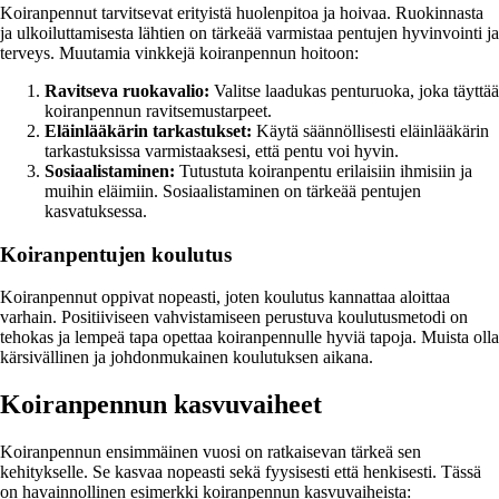
Koiranpennut tarvitsevat erityistä huolenpitoa ja hoivaa. Ruokinnasta
ja ulkoiluttamisesta lähtien on tärkeää varmistaa pentujen hyvinvointi ja
terveys. Muutamia vinkkejä koiranpennun hoitoon:
Ravitseva ruokavalio:
Valitse laadukas penturuoka, joka täyttää
koiranpennun ravitsemustarpeet.
Eläinlääkärin tarkastukset:
Käytä säännöllisesti eläinlääkärin
tarkastuksissa varmistaaksesi, että pentu voi hyvin.
Sosiaalistaminen:
Tutustuta koiranpentu erilaisiin ihmisiin ja
muihin eläimiin. Sosiaalistaminen on tärkeää pentujen
kasvatuksessa.
Koiranpentujen koulutus
Koiranpennut oppivat nopeasti, joten koulutus kannattaa aloittaa
varhain. Positiiviseen vahvistamiseen perustuva koulutusmetodi on
tehokas ja lempeä tapa opettaa koiranpennulle hyviä tapoja. Muista olla
kärsivällinen ja johdonmukainen koulutuksen aikana.
Koiranpennun kasvuvaiheet
Koiranpennun ensimmäinen vuosi on ratkaisevan tärkeä sen
kehitykselle. Se kasvaa nopeasti sekä fyysisesti että henkisesti. Tässä
on havainnollinen esimerkki koiranpennun kasvuvaiheista: