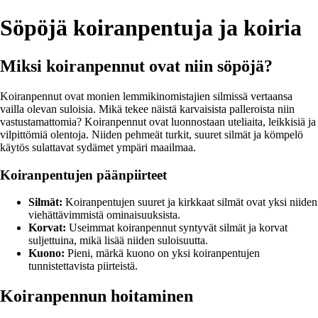
Söpöjä koiranpentuja ja koiria
Miksi koiranpennut ovat niin söpöjä?
Koiranpennut ovat monien lemmikinomistajien silmissä vertaansa
vailla olevan suloisia. Mikä tekee näistä karvaisista palleroista niin
vastustamattomia? Koiranpennut ovat luonnostaan uteliaita, leikkisiä ja
vilpittömiä olentoja. Niiden pehmeät turkit, suuret silmät ja kömpelö
käytös sulattavat sydämet ympäri maailmaa.
Koiranpentujen päänpiirteet
Silmät:
Koiranpentujen suuret ja kirkkaat silmät ovat yksi niiden
viehättävimmistä ominaisuuksista.
Korvat:
Useimmat koiranpennut syntyvät silmät ja korvat
suljettuina, mikä lisää niiden suloisuutta.
Kuono:
Pieni, märkä kuono on yksi koiranpentujen
tunnistettavista piirteistä.
Koiranpennun hoitaminen