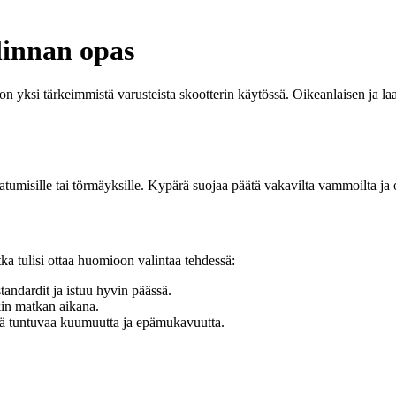
linnan opas
on yksi tärkeimmistä varusteista skootterin käytössä. Oikeanlaisen ja l
 kaatumisille tai törmäyksille. Kypärä suojaa päätä vakavilta vammoilta ja 
ka tulisi ottaa huomioon valintaa tehdessä:
tandardit ja istuu hyvin päässä.
in matkan aikana.
lä tuntuvaa kuumuutta ja epämukavuutta.