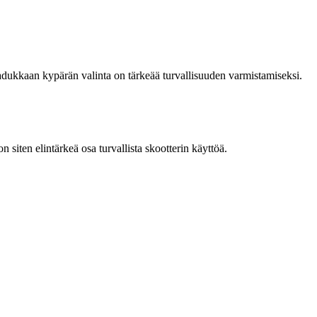
aadukkaan kypärän valinta on tärkeää turvallisuuden varmistamiseksi.
on siten elintärkeä osa turvallista skootterin käyttöä.