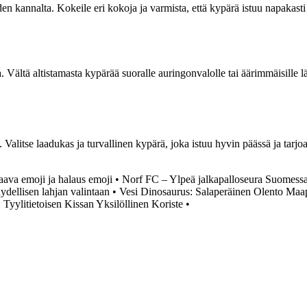
 kannalta. Kokeile eri kokoja ja varmista, että kypärä istuu napakasti m
Vältä altistamasta kypärää suoralle auringonvalolle tai äärimmäisille lä
. Valitse laadukas ja turvallinen kypärä, joka istuu hyvin päässä ja tarj
aava emoji ja halaus emoji
•
Norf FC – Ylpeä jalkapalloseura Suomess
ydellisen lahjan valintaan
•
Vesi Dinosaurus: Salaperäinen Olento Maap
: Tyylitietoisen Kissan Yksilöllinen Koriste
•