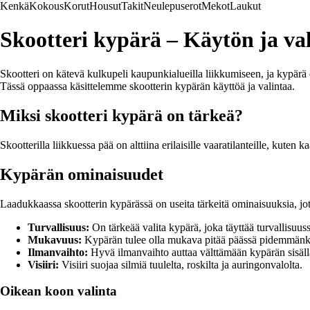
Kenkä
Kokous
Korut
Housut
Takit
Neulepuserot
Mekot
Laukut
Skootteri kypärä – Käytön ja va
Skootteri on kätevä kulkupeli kaupunkialueilla liikkumiseen, ja kypärä 
Tässä oppaassa käsittelemme skootterin kypärän käyttöä ja valintaa.
Miksi skootteri kypärä on tärkeä?
Skootterilla liikkuessa pää on alttiina erilaisille vaaratilanteille, kuten
Kypärän ominaisuudet
Laadukkaassa skootterin kypärässä on useita tärkeitä ominaisuuksia, jot
Turvallisuus:
On tärkeää valita kypärä, joka täyttää turvallisuuss
Mukavuus:
Kypärän tulee olla mukava pitää päässä pidemmänk
Ilmanvaihto:
Hyvä ilmanvaihto auttaa välttämään kypärän sisäl
Visiiri:
Visiiri suojaa silmiä tuulelta, roskilta ja auringonvalolta.
Oikean koon valinta