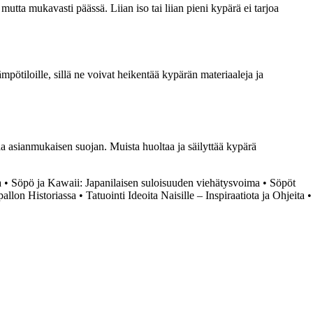
utta mukavasti päässä. Liian iso tai liian pieni kypärä ei tarjoa
mpötiloille, sillä ne voivat heikentää kypärän materiaaleja ja
oaa asianmukaisen suojan. Muista huoltaa ja säilyttää kypärä
a
•
Söpö ja Kawaii: Japanilaisen suloisuuden viehätysvoima
•
Söpöt
allon Historiassa
•
Tatuointi Ideoita Naisille – Inspiraatiota ja Ohjeita
•