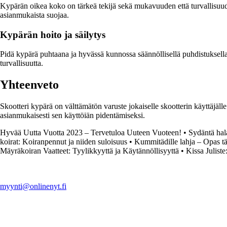
Kypärän oikea koko on tärkeä tekijä sekä mukavuuden että turvallisuuden
asianmukaista suojaa.
Kypärän hoito ja säilytys
Pidä kypärä puhtaana ja hyvässä kunnossa säännöllisellä puhdistuksella. 
turvallisuutta.
Yhteenveto
Skootteri kypärä on välttämätön varuste jokaiselle skootterin käyttäjälle
asianmukaisesti sen käyttöiän pidentämiseksi.
Hyvää Uutta Vuotta 2023 – Tervetuloa Uuteen Vuoteen!
•
Sydäntä hal
koirat: Koiranpennut ja niiden suloisuus
•
Kummitädille lahja – Opas tä
Mäyräkoiran Vaatteet: Tyylikkyyttä ja Käytännöllisyyttä
•
Kissa Juliste
myynti@onlinenyt.fi