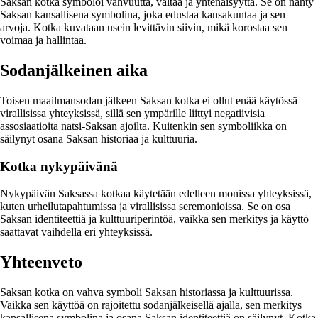
Saksan kotka symboloi vahvuutta, valtaa ja yhtenäisyyttä. Se on nähty
Saksan kansallisena symbolina, joka edustaa kansakuntaa ja sen
arvoja. Kotka kuvataan usein levittävin siivin, mikä korostaa sen
voimaa ja hallintaa.
Sodanjälkeinen aika
Toisen maailmansodan jälkeen Saksan kotka ei ollut enää käytössä
virallisissa yhteyksissä, sillä sen ympärille liittyi negatiivisia
assosiaatioita natsi-Saksan ajoilta. Kuitenkin sen symboliikka on
säilynyt osana Saksan historiaa ja kulttuuria.
Kotka nykypäivänä
Nykypäivän Saksassa kotkaa käytetään edelleen monissa yhteyksissä,
kuten urheilutapahtumissa ja virallisissa seremonioissa. Se on osa
Saksan identiteettiä ja kulttuuriperintöä, vaikka sen merkitys ja käyttö
saattavat vaihdella eri yhteyksissä.
Yhteenveto
Saksan kotka on vahva symboli Saksan historiassa ja kulttuurissa.
Vaikka sen käyttöä on rajoitettu sodanjälkeisellä ajalla, sen merkitys
kansallisena symbolina ja osana Saksan identiteettiä on säilynyt. Kotka