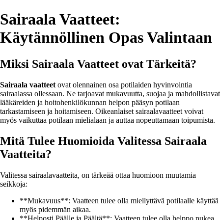
Sairaala Vaatteet:
Käytännöllinen Opas Valintaan
Miksi Sairaala Vaatteet ovat Tärkeitä?
Sairaala vaatteet
ovat olennainen osa potilaiden hyvinvointia
sairaalassa ollessaan. Ne tarjoavat mukavuutta, suojaa ja mahdollistavat
lääkäreiden ja hoitohenkilökunnan helpon pääsyn potilaan
tarkastamiseen ja hoitamiseen. Oikeanlaiset sairaalavaatteet voivat
myös vaikuttaa potilaan mielialaan ja auttaa nopeuttamaan toipumista.
Mitä Tulee Huomioida Valitessa Sairaala
Vaatteita?
Valitessa sairaalavaatteita, on tärkeää ottaa huomioon muutamia
seikkoja:
**Mukavuus**: Vaatteen tulee olla miellyttävä potilaalle käyttää
myös pidemmän aikaa.
**Helposti Päälle ja Päältä**: Vaatteen tulee olla helppo pukea