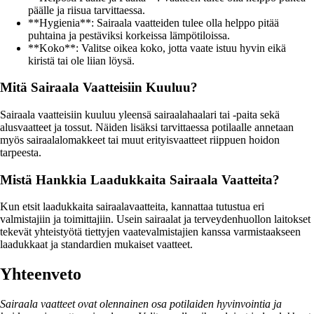
päälle ja riisua tarvittaessa.
**Hygienia**: Sairaala vaatteiden tulee olla helppo pitää
puhtaina ja pestäviksi korkeissa lämpötiloissa.
**Koko**: Valitse oikea koko, jotta vaate istuu hyvin eikä
kiristä tai ole liian löysä.
Mitä Sairaala Vaatteisiin Kuuluu?
Sairaala vaatteisiin kuuluu yleensä sairaalahaalari tai -paita sekä
alusvaatteet ja tossut. Näiden lisäksi tarvittaessa potilaalle annetaan
myös sairaalalomakkeet tai muut erityisvaatteet riippuen hoidon
tarpeesta.
Mistä Hankkia Laadukkaita Sairaala Vaatteita?
Kun etsit laadukkaita sairaalavaatteita, kannattaa tutustua eri
valmistajiin ja toimittajiin. Usein sairaalat ja terveydenhuollon laitokset
tekevät yhteistyötä tiettyjen vaatevalmistajien kanssa varmistaakseen
laadukkaat ja standardien mukaiset vaatteet.
Yhteenveto
Sairaala vaatteet ovat olennainen osa potilaiden hyvinvointia ja