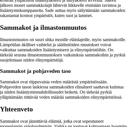
kosteaa ympäristöä lisääntyäkseen ja säilyäkseen terveinä. Sateen
jälkeen monet sammakkolajit lähtevät liikkeelle etsimään ravintoa ja
lisääntymiskumppaneita. Sade auttaa myös säilyttämään sammakoiden
rakastamat kosteat ympäristöt, kuten suot ja lammet.
Sammakot ja ilmastonmuutos
Ilmastonmuutos on suuri uhka monille eläinlajeille, myös sammakoille.
Lämpötilan äkilliset vaihtelut ja sääilmiöiden muutokset voivat
vaikuttaa sammakoiden lisääntymiseen ja elinympäristöihin. On
tärkeää seurata ilmastonmuutoksen vaikutuksia sammakoihin ja pyrkiä
suojelemaan niiden elinympäristöjä.
Sammakot ja pohjaveden taso
Sammakot ovat riippuvaisia veden määrästä ympäristössään.
Pohjaveden tason laskiessa sammakoiden elinalueet saattavat kutistua
ja niiden lisääntymismahdollisuudet heiketä. On tärkeää pyrkiä
ylläpitämään riittävää veden määrää sammakoiden elinympäristöissä.
Yhteenveto
Sammakot ovat jännittäviä eläimiä, jotka ovat sopeutuneet
monenlaisiin sääolosuhteisiin. Vaikka ne joutuvat kohtaamaan haasteita