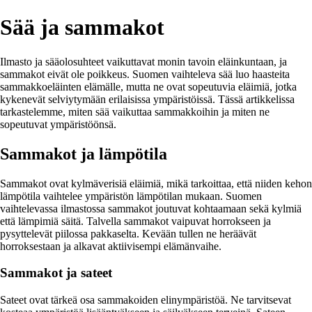
Sää ja sammakot
Ilmasto ja sääolosuhteet vaikuttavat monin tavoin eläinkuntaan, ja
sammakot eivät ole poikkeus. Suomen vaihteleva sää luo haasteita
sammakkoeläinten elämälle, mutta ne ovat sopeutuvia eläimiä, jotka
kykenevät selviytymään erilaisissa ympäristöissä. Tässä artikkelissa
tarkastelemme, miten sää vaikuttaa sammakkoihin ja miten ne
sopeutuvat ympäristöönsä.
Sammakot ja lämpötila
Sammakot ovat kylmäverisiä eläimiä, mikä tarkoittaa, että niiden kehon
lämpötila vaihtelee ympäristön lämpötilan mukaan. Suomen
vaihtelevassa ilmastossa sammakot joutuvat kohtaamaan sekä kylmiä
että lämpimiä säitä. Talvella sammakot vaipuvat horrokseen ja
pysyttelevät piilossa pakkaselta. Kevään tullen ne heräävät
horroksestaan ja alkavat aktiivisempi elämänvaihe.
Sammakot ja sateet
Sateet ovat tärkeä osa sammakoiden elinympäristöä. Ne tarvitsevat