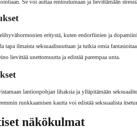
intiaan. Se voi auttaa rentoutumaan ja lievittämään stressi
ukset
lihyvähormonien eritystä, kuten endorfiinien ja dopamiini
la tapa ilmaista seksuaalisuuttaan ja tutkia omia fantasioitaa
no lievittää unettomuutta ja edistää parempaa unta.
ukset
istamaan lantionpohjan lihaksia ja ylläpitämään seksuaalite
min runkkaamisen kautta voi edistää seksuaalista itsetun
tiset näkökulmat