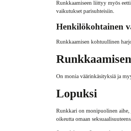
Runkkaamiseen liittyy myös eett
vaikutukset parisuhteisiin.
Henkilökohtainen v
Runkkaamisen kohtuullinen harjoit
Runkkaamisen 
On monia väärinkäsityksiä ja myytt
Lopuksi
Runkkari on monipuolinen aihe, jok
oikeutta omaan seksuaalisuuteensa