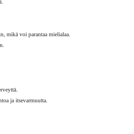
ä.
n, mikä voi parantaa mielialaa.
n.
rveyttä.
toa ja itsevarmuutta.