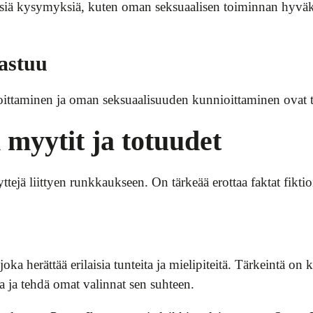
isiä kysymyksiä, kuten oman seksuaalisen toiminnan hyväk
astuu
taminen ja oman seksuaalisuuden kunnioittaminen ovat tärke
myytit ja totuudet
ejä liittyen runkkaukseen. On tärkeää erottaa faktat fiktioi
a herättää erilaisia tunteita ja mielipiteitä. Tärkeintä on 
 ja tehdä omat valinnat sen suhteen.