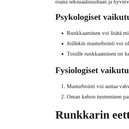
osana seksuaalisuuttaan ja hyvinvo
Psykologiset vaikut
Runkkaaminen voi lisätä mie
Joillekin masturbointi voi ol
Toisille runkkaaminen on kei
Fysiologiset vaikut
Masturbointi voi auttaa vahv
Oman kehon tunteminen parem
Runkkarin eet