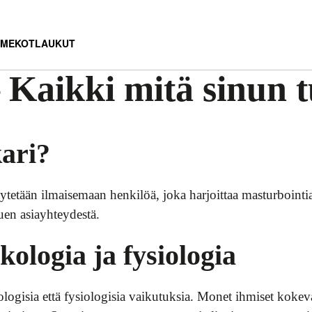
MEKOT
LAUKUT
Kaikki mitä sinun tu
ari?
ytetään ilmaisemaan henkilöä, joka harjoittaa masturbointia 
uen asiayhteydestä.
ologia ja fysiologia
ogisia että fysiologisia vaikutuksia. Monet ihmiset kokev