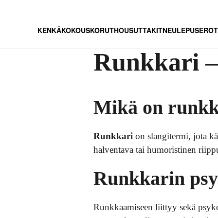
KENKÄ
KOKOUS
KORUT
HOUSUT
TAKIT
NEULEPUSEROT
Runkkari – 
Mikä on runkk
Runkkari
on slangitermi, jota kä
halventava tai humoristinen riipp
Runkkarin psyk
Runkkaamiseen liittyy sekä psykol