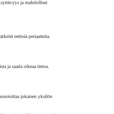
syttävyys ja mahdolliset
itä eettisiä periaatteita.
sta ja saada oikeaa tietoa.
kunnioittaa jokaisen yksilön