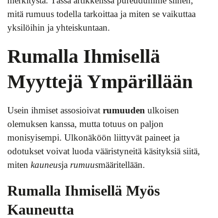
merkitystä. Tässä artikkelissa pureudumme siihen,
mitä rumuus todella tarkoittaa ja miten se vaikuttaa
yksilöihin ja yhteiskuntaan.
Rumalla Ihmisellä
Myyttejä Ympärillään
Usein ihmiset assosioivat
rumuuden
ulkoisen
olemuksen kanssa, mutta totuus on paljon
monisyisempi. Ulkonäköön liittyvät paineet ja
odotukset voivat luoda vääristyneitä käsityksiä siitä,
miten
kauneus
ja
rumuus
määritellään.
Rumalla Ihmisellä Myös
Kauneutta