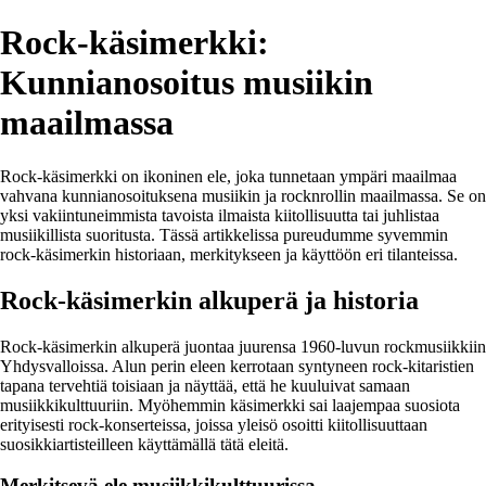
Rock-käsimerkki:
Kunnianosoitus musiikin
maailmassa
Rock-käsimerkki on ikoninen ele, joka tunnetaan ympäri maailmaa
vahvana kunnianosoituksena musiikin ja rocknrollin maailmassa. Se on
yksi vakiintuneimmista tavoista ilmaista kiitollisuutta tai juhlistaa
musiikillista suoritusta. Tässä artikkelissa pureudumme syvemmin
rock-käsimerkin historiaan, merkitykseen ja käyttöön eri tilanteissa.
Rock-käsimerkin alkuperä ja historia
Rock-käsimerkin alkuperä juontaa juurensa 1960-luvun rockmusiikkiin
Yhdysvalloissa. Alun perin eleen kerrotaan syntyneen rock-kitaristien
tapana tervehtiä toisiaan ja näyttää, että he kuuluivat samaan
musiikkikulttuuriin. Myöhemmin käsimerkki sai laajempaa suosiota
erityisesti rock-konserteissa, joissa yleisö osoitti kiitollisuuttaan
suosikkiartisteilleen käyttämällä tätä eleitä.
Merkitsevä ele musiikkikulttuurissa