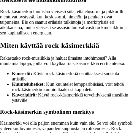
Rock-käsimerkin tunnistaa yleisesti siitä, että etusormi ja pikkurilli
ojentuvat pystyssä, kun keskisormi, nimetön ja peukalo ovat
taipuneina. Ele on saanut erilaisia tulkintoja ja merkityksiä eri
aikakausina, mutta yleisesti se assosioituu vahvasti rockmusiikkiin ja
sen kapinalliseen energiaan.
Miten käyttää rock-käsimerkkiä
Rakastatko rock-musiikkia ja haluat ilmaista intohimoasi? Alla
muutamia tapoja, joilla voit käyttää rock-käsimerkkiä eri tilanteissa:
Konsertit:
Käytä rock-käsimerkkiä osoittaaksesi suosiota
artistille
Kuunteluhetket:
Kun kuuntelet lempparibiisiäsi, voit tehdä
rock-käsimerkin kunnioittaaksesi kappaletta
Kaveripiirit:
Käytä rock-käsimerkkiä tervehdyksenä musiikin
ystäville
Rock-käsimerkin symbolinen merkitys
Käsimerkki voi olla paljon enemmän kuin vain ele. Se voi olla symboli
yhteenkuuluvuudesta, vapauden kaipuusta tai rohkeudesta. Rock-