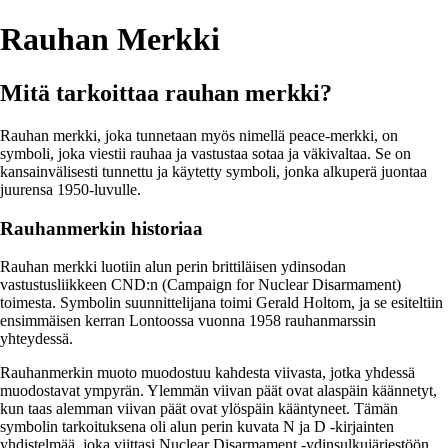
Rauhan Merkki
Mitä tarkoittaa rauhan merkki?
Rauhan merkki, joka tunnetaan myös nimellä peace-merkki, on
symboli, joka viestii rauhaa ja vastustaa sotaa ja väkivaltaa. Se on
kansainvälisesti tunnettu ja käytetty symboli, jonka alkuperä juontaa
juurensa 1950-luvulle.
Rauhanmerkin historiaa
Rauhan merkki luotiin alun perin brittiläisen ydinsodan
vastustusliikkeen CND:n (Campaign for Nuclear Disarmament)
toimesta. Symbolin suunnittelijana toimi Gerald Holtom, ja se esiteltiin
ensimmäisen kerran Lontoossa vuonna 1958 rauhanmarssin
yhteydessä.
Rauhanmerkin muoto muodostuu kahdesta viivasta, jotka yhdessä
muodostavat ympyrän. Ylemmän viivan päät ovat alaspäin käännetyt,
kun taas alemman viivan päät ovat ylöspäin kääntyneet. Tämän
symbolin tarkoituksena oli alun perin kuvata N ja D -kirjainten
yhdistelmää, joka viittasi Nuclear Disarmament -ydinsulkujärjestöön.