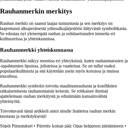
Rauhanmerkin merkitys
Rauhan merkki on saanut laajaa tunnustusta ja sen merkitys on
laajentunut alkuperäisestä ydinsulkujärjestöön liittyvästä symboliikasta.
Se edustaa nyt yleisempää rauhan ja solidaarisuuden tunnetta eri
kulttuureissa ja yhteiskunnissa.
Rauhanmerkki yhteiskunnassa
Rauhanmerkki näkyy monissa eri yhteyksissä, kuten rauhanmarssien ja
-tapahtumien lipuissa, julisteissa ja vaatteissa. Se on tullut osaksi
populaarikulttuuria ja sitä käytetään usein myös koruissa ja muissa
muodissa.
Rauhanmerkki symboloi toiveita maailmanrauhasta ja konfliktien
ratkaisemisesta rauhanomaisin keinoin. Se rohkaisee ihmisiä
ajattelemaan rauhan merkitystä ja edistämään kansainvälistä
yhteistyötä.
Toivottavasti tämä artikkeli antoi sinulle lisätietoa rauhan merkin
taustasta ja merkityksestä!
Söpöt Piirustukset
•
Piirretty koiran pää: Opas helppoon piirtämiseen
•