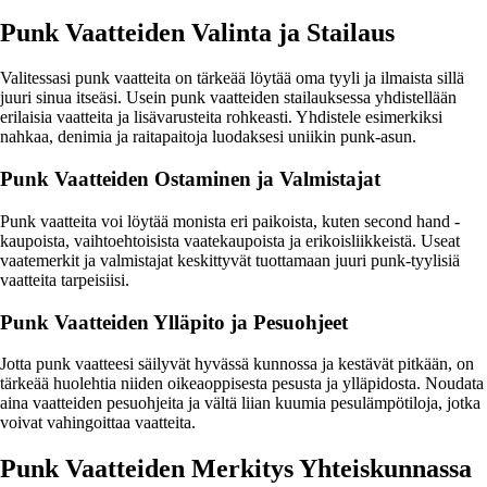
Punk Vaatteiden Valinta ja Stailaus
Valitessasi punk vaatteita on tärkeää löytää oma tyyli ja ilmaista sillä
juuri sinua itseäsi. Usein punk vaatteiden stailauksessa yhdistellään
erilaisia vaatteita ja lisävarusteita rohkeasti. Yhdistele esimerkiksi
nahkaa, denimia ja raitapaitoja luodaksesi uniikin punk-asun.
Punk Vaatteiden Ostaminen ja Valmistajat
Punk vaatteita voi löytää monista eri paikoista, kuten second hand -
kaupoista, vaihtoehtoisista vaatekaupoista ja erikoisliikkeistä. Useat
vaatemerkit ja valmistajat keskittyvät tuottamaan juuri punk-tyylisiä
vaatteita tarpeisiisi.
Punk Vaatteiden Ylläpito ja Pesuohjeet
Jotta punk vaatteesi säilyvät hyvässä kunnossa ja kestävät pitkään, on
tärkeää huolehtia niiden oikeaoppisesta pesusta ja ylläpidosta. Noudata
aina vaatteiden pesuohjeita ja vältä liian kuumia pesulämpötiloja, jotka
voivat vahingoittaa vaatteita.
Punk Vaatteiden Merkitys Yhteiskunnassa