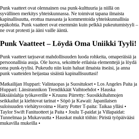
Punk vaatteet ovat olennainen osa punk-kulttuuria ja niillä on
syvällinen merkitys yhteiskunnassa. Ne toimivat tapana ilmaista
kapinallisuutta, erottua massasta ja kommentoida yhteiskunnallisia
epäkohtia. Punk vaatteet ovat enemmän kuin pelkkä pukeutumistyyli –
ne ovat protesti ja ääni vaille ääntä.
Punk Vaatteet – Löydä Oma Uniikki Tyyli!
Punk vaatteet tarjoavat mahdollisuuden luoda rohkeita, omaperäisiä ja
persoonallisia asuja. Ole luova, sekoittele erilaisia elementtejä ja löydä
oma punk-tyylisi. Pukeudu niin kuin haluat ilmaista itseäsi, ja anna
punk vaatteiden heijastaa sisäistä kapinallisuuttasi!
Matkailijan Huppari: Valintaopas ja Suositukset
•
Los Angeles Paita ja
Huppari: Länsirannikon Trendikkäät Vaihtoehdot
•
Hauska
läksiäislahja työkaverille
•
Kruunu Piirretty: Suosikkihahmojen
seikkailut ja kiehtovat tarinat
•
Söpö ja Kawaii: Japanilaisen
suloisuuden viehätysvoima
•
Harry Potter T-paita: Taikaa ylläsi
•
Taylor Swift Fanituotteet ja Paita
•
Joulu T-paidat ja Villapaidat:
Tunnelmaa ja Mukavuutta
•
Hauskat mukit töihin: Piristä työpäivääsi
mukavilla mukeilla
•