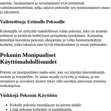
aineista. Suolaaminen ja savustaminen ovat perinteisiä
valmistusmenetelmiä, jotka antavat pekonille sen tunnusomaisen maun
ja rakenteen.
Vaihtoehtoja Eettiselle Pekonille
Kuluttajilla on nykyään mahdollisuus valita pekonia, joka on tuotettu
eettisesti ja kestävän kehityksen periaatteita noudattaen. Kannattaa
kiinnittää huomiota pekonin alkuperään ja valita luomumerkittyjä
tuotteita, jotka takaavat sian hyvät elinolosuhteet ja ruuan puhtauden.
Pekonin Monipuoliset
Käyttömahdollisuudet
Pekoni on monipuolinen raaka-aine, jota voi käyttää lukemattomiin
ruokiin ja resepteihin. Se antaa ruoalle syvyyttä ja makua, ja sen
suolainen ja rasvainen luonne tekee siitä suositun ainesosan monissa
ruokalajeissa.
Vinkkejä Pekonin Käyttöön
Kokeile pekonia munakkaan tai pizzan päällä.
Lisää pekonia keittoihin ja kastikkeisiin.