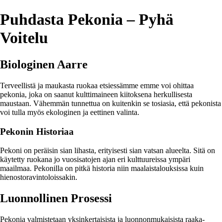
Puhdasta Pekonia – Pyhä
Voitelu
Biologinen Aarre
Terveellistä ja maukasta ruokaa etsiessämme emme voi ohittaa
pekonia, joka on saanut kulttimaineen kiitoksena herkullisesta
maustaan. Vähemmän tunnettua on kuitenkin se tosiasia, että pekonista
voi tulla myös ekologinen ja eettinen valinta.
Pekonin Historiaa
Pekoni on peräisin sian lihasta, erityisesti sian vatsan alueelta. Sitä on
käytetty ruokana jo vuosisatojen ajan eri kulttuureissa ympäri
maailmaa. Pekonilla on pitkä historia niin maalaistalouksissa kuin
hienostoravintoloissakin.
Luonnollinen Prosessi
Pekonia valmistetaan yksinkertaisista ja luonnonmukaisista raaka-