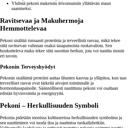
Yhdistä pekoni makeisiin leivonnaisiin yllättävän maun
saamiseksi.
Ravitsevaa ja Makuhermoja
Hemmottelevaa
Pekoni sisältää runsaasti proteiinia ja terveellistä rasvaa, mikä tekee
siitä ravitsevan valinnan osaksi tasapainoista ruokavaliota. Sen
houkutteleva maku tekee siitä suositun herkun, jota voi nauttia monin
eri tavoin.
Pekonin Terveyshyödyt
Pekonin sisältämä proteiini auttaa lihasten kasvua ja ylläpitoa, kun taas
terveelliset rasvat ovat tärkeitä aivojen toiminnalle ja
hormonitasapainolle. Säännöllisesti nautittuna pekoni voi osaltaan
edistää hyvinvointia ja energisyyttä.
Pekoni – Herkullisuuden Symboli
Pekonia pidetään monissa kulttuureissa herkullisuuden symbolina ja
sen nauttiminen voi tuoda iloa ja nautintoa ruokailuhetkiin.
Valitsemalla laadukasta ja eettisesti tuotettua pekonia voimme nauttia