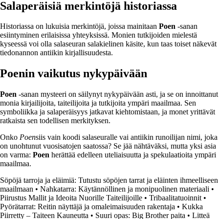
Salaperäisiä merkintöjä historiassa
Historiassa on lukuisia merkintöjä, joissa mainitaan
Poen
-sanan
esiintyminen erilaisissa yhteyksissä. Monien tutkijoiden mielestä
kyseessä voi olla salaseuran salakielinen käsite, kun taas toiset näkevät
tiedonannon antiikin kirjallisuudesta.
Poenin vaikutus nykypäivään
Poen
-sanan mysteeri on säilynyt nykypäivään asti, ja se on innoittanut
monia kirjailijoita, taiteilijoita ja tutkijoita ympäri maailmaa. Sen
symboliikka ja salaperäisyys jatkavat kiehtomistaan, ja monet yrittävät
ratkaista sen todellisen merkityksen.
Onko
Poen
siis vain koodi salaseuralle vai antiikin runoilijan nimi, joka
on unohtunut vuosisatojen saatossa? Se jää nähtäväksi, mutta yksi asia
on varma:
Poen
herättää edelleen uteliaisuutta ja spekulaatioita ympäri
maailmaa.
Söpöjä tarroja ja eläimiä: Tutustu söpöjen tarrat ja eläinten ihmeelliseen
maailmaan
•
Nahkatarra: Käytännöllinen ja monipuolinen materiaali
•
Piirustus Mallit ja Ideoita Nuorille Taiteilijoille
•
Tribaalitatuoinnit
•
Pyörätarrat: Reitin näyttäjä ja omaleimaisuuden rakentaja
•
Kukka
Piirretty – Taiteen Kauneutta
•
Suuri opas: Big Brother paita
•
Litteä