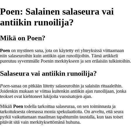
Poen: Salainen salaseura vai
antiikin runoilija?
Mikä on Poen?
Poen
on mystinen sana, jota on käytetty eri yhteyksissä viittaamaan
niin salaseuroihin kuin antiikin ajan runoilijoihin. Tämä artikkeli
pureutuu syvemmälle Poenin merkitykseen ja sen erilaisiin tulkintoihin.
Salaseura vai antiikin runoilija?
Poen
-sanaa on pitkään liitetty salaseuroihin ja salaisiin rituaaleihin.
Joidenkin mukaan se viittaa kuitenkin antiikin ajan runoilijaan, jonka
teokset ovat kiehtoneet lukijoita vuosisatojen ajan.
Mikäli
Poen
todella tarkoittaa salaseuraa, on sen toiminnasta ja
tarkoituksesta olemassa monia spekulaatioita. On arveltu, että seura
pyrkii vaikuttamaan maailman tapahtumiin taustalla, kun taas toiset
pitävät sitä vain merkityksettömänä huhuna.