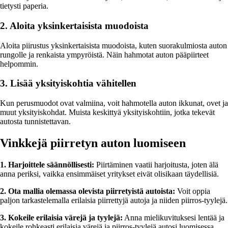
tietysti paperia.
2. Aloita yksinkertaisista muodoista
Aloita piirustus yksinkertaisista muodoista, kuten suorakulmiosta auton
rungolle ja renkaista ympyröistä. Näin hahmotat auton pääpiirteet
helpommin.
3. Lisää yksityiskohtia vähitellen
Kun perusmuodot ovat valmiina, voit hahmotella auton ikkunat, ovet ja
muut yksityiskohdat. Muista keskittyä yksityiskohtiin, jotka tekevät
autosta tunnistettavan.
Vinkkejä piirretyn auton luomiseen
1. Harjoittele säännöllisesti:
Piirtäminen vaatii harjoitusta, joten älä
anna periksi, vaikka ensimmäiset yritykset eivät olisikaan täydellisiä.
2. Ota mallia olemassa olevista piirretyistä autoista:
Voit oppia
paljon tarkastelemalla erilaisia piirrettyjä autoja ja niiden piirros-tyylejä.
3. Kokeile erilaisia värejä ja tyylejä:
Anna mielikuvituksesi lentää ja
kokeile rohkeasti erilaisia värejä ja piirros-tyylejä autosi luomisessa.