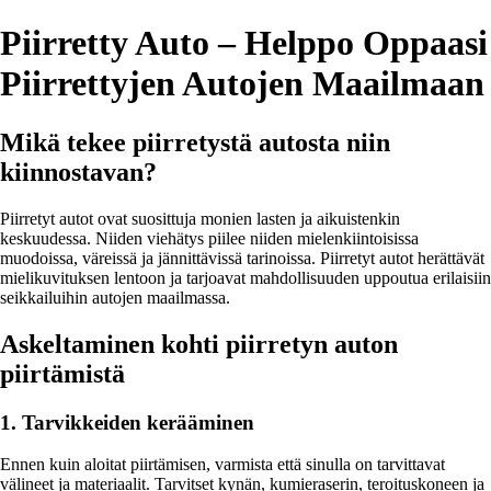
Piirretty Auto – Helppo Oppaasi
Piirrettyjen Autojen Maailmaan
Mikä tekee piirretystä autosta niin
kiinnostavan?
Piirretyt autot ovat suosittuja monien lasten ja aikuistenkin
keskuudessa. Niiden viehätys piilee niiden mielenkiintoisissa
muodoissa, väreissä ja jännittävissä tarinoissa. Piirretyt autot herättävät
mielikuvituksen lentoon ja tarjoavat mahdollisuuden uppoutua erilaisiin
seikkailuihin autojen maailmassa.
Askeltaminen kohti piirretyn auton
piirtämistä
1. Tarvikkeiden kerääminen
Ennen kuin aloitat piirtämisen, varmista että sinulla on tarvittavat
välineet ja materiaalit. Tarvitset kynän, kumieraserin, teroituskoneen ja