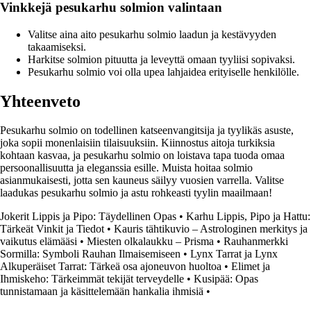
Vinkkejä pesukarhu solmion valintaan
Valitse aina aito pesukarhu solmio laadun ja kestävyyden
takaamiseksi.
Harkitse solmion pituutta ja leveyttä omaan tyyliisi sopivaksi.
Pesukarhu solmio voi olla upea lahjaidea erityiselle henkilölle.
Yhteenveto
Pesukarhu solmio on todellinen katseenvangitsija ja tyylikäs asuste,
joka sopii monenlaisiin tilaisuuksiin. Kiinnostus aitoja turkiksia
kohtaan kasvaa, ja pesukarhu solmio on loistava tapa tuoda omaa
persoonallisuutta ja eleganssia esille. Muista hoitaa solmio
asianmukaisesti, jotta sen kauneus säilyy vuosien varrella. Valitse
laadukas pesukarhu solmio ja astu rohkeasti tyylin maailmaan!
Jokerit Lippis ja Pipo: Täydellinen Opas
•
Karhu Lippis, Pipo ja Hattu:
Tärkeät Vinkit ja Tiedot
•
Kauris tähtikuvio – Astrologinen merkitys ja
vaikutus elämääsi
•
Miesten olkalaukku – Prisma
•
Rauhanmerkki
Sormilla: Symboli Rauhan Ilmaisemiseen
•
Lynx Tarrat ja Lynx
Alkuperäiset Tarrat: Tärkeä osa ajoneuvon huoltoa
•
Elimet ja
Ihmiskeho: Tärkeimmät tekijät terveydelle
•
Kusipää: Opas
tunnistamaan ja käsittelemään hankalia ihmisiä
•