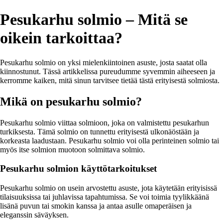
Pesukarhu solmio – Mitä se
oikein tarkoittaa?
Pesukarhu solmio on yksi mielenkiintoinen asuste, josta saatat olla
kiinnostunut. Tässä artikkelissa pureudumme syvemmin aiheeseen ja
kerromme kaiken, mitä sinun tarvitsee tietää tästä erityisestä solmiosta.
Mikä on pesukarhu solmio?
Pesukarhu solmio viittaa solmioon, joka on valmistettu pesukarhun
turkiksesta. Tämä solmio on tunnettu erityisestä ulkonäöstään ja
korkeasta laadustaan. Pesukarhu solmio voi olla perinteinen solmio tai
myös itse solmion muotoon solmittava solmio.
Pesukarhu solmion käyttötarkoitukset
Pesukarhu solmio on usein arvostettu asuste, jota käytetään erityisissä
tilaisuuksissa tai juhlavissa tapahtumissa. Se voi toimia tyylikkäänä
lisänä puvun tai smokin kanssa ja antaa asulle omaperäisen ja
eleganssin säväyksen.