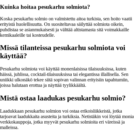
Kuinka hoitaa pesukarhu solmiota?
Koska pesukarhu solmio on valmistettu aitoa turkista, sen hoito vaatii
erityistä huolellisuutta. On suositeltavaa säilyttää solmiota oikein,
puhdistaa se asianmukaisesti ja välttää altistamasta sitä voimakkaille
kemikaaleille tai kosteudelle.
Missä tilanteissa pesukarhu solmiota voi
käyttää?
Pesukarhu solmiota voi käyttää monenlaisissa tilaisuuksissa, kuten
häissä, juhlissa, cocktail-tilaisuuksissa tai elegantissa illallisella. Sen
uniikki ulkonäkö tekee siitä sopivan valinnan erityisiin tapahtumiin,
joissa halutaan erottua ja näyttää tyylikkäältä.
Mistä ostaa laadukas pesukarhu solmio?
Laadukkaan pesukarhu solmion voi ostaa erikoisliikkeistä, jotka
tarjoavat laadukkaita asusteita ja turkiksia. Netistäkin voi löytää monia
verkkokauppoja, jotka myyvät pesukarhu solmioita eri väreissä ja
malleissa.