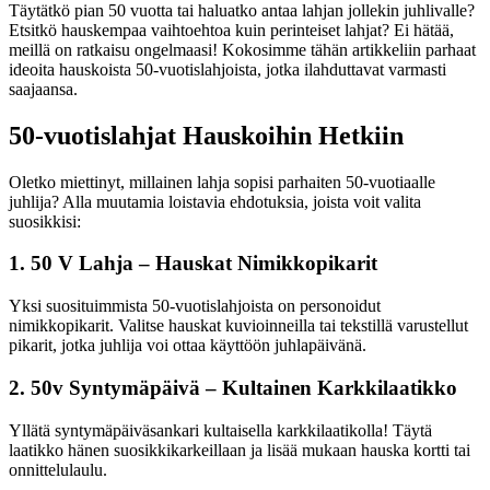
Täytätkö pian 50 vuotta tai haluatko antaa lahjan jollekin juhlivalle?
Etsitkö hauskempaa vaihtoehtoa kuin perinteiset lahjat? Ei hätää,
meillä on ratkaisu ongelmaasi! Kokosimme tähän artikkeliin parhaat
ideoita hauskoista 50-vuotislahjoista, jotka ilahduttavat varmasti
saajaansa.
50-vuotislahjat Hauskoihin Hetkiin
Oletko miettinyt, millainen lahja sopisi parhaiten 50-vuotiaalle
juhlija? Alla muutamia loistavia ehdotuksia, joista voit valita
suosikkisi:
1. 50 V Lahja – Hauskat Nimikkopikarit
Yksi suosituimmista 50-vuotislahjoista on personoidut
nimikkopikarit. Valitse hauskat kuvioinneilla tai tekstillä varustellut
pikarit, jotka juhlija voi ottaa käyttöön juhlapäivänä.
2. 50v Syntymäpäivä – Kultainen Karkkilaatikko
Yllätä syntymäpäiväsankari kultaisella karkkilaatikolla! Täytä
laatikko hänen suosikkikarkeillaan ja lisää mukaan hauska kortti tai
onnittelulaulu.