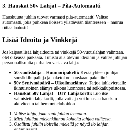
3. Hauskat 50v Lahjat – Pila-Automaatti
Hauskuutta juhliin tuovat varmasti pila-automaatit! Valitse
automaatti, joka puhkeaa iloisesti yllättävään tilanteeseen – naurua
riittää taatusti!
Lisää Ideoita ja Vinkkejä
Jos kaipaat lisää lahjaideoita tai vinkkejä 50-vuotislahjan valintaan,
olet oikeassa paikassa. Tutustu alla oleviin ideoihin ja valitse juhlijan
persoonallisuutta parhaiten vastaava lahja:
50-vuotislahja – Huumoripaketti:
Kerää yhteen juhlijan
suosikkihupailuja ja paketoi ne hauskaan pakettiin!
50v Syntymäpäivä – Ulkoilmaelämys:
Tarjoa juhlavieraalle
ikimuistoinen elämys ulkona luonnossa tai seikkailupuistossa.
Hauskat 50v Lahjat – DIY-Lahjakortti:
Luo itse
valmistettu lahjakortti, jolla voittaja voi lunastaa hauskan
aktiviteetin tai hemmotteluhoidon.
Valitse lahja, joka sopii juhlan teemaan.
Mieti juhlijan mielenkiinnon kohteita lahjaa valitessa.
Osallistu juhliin iloisella mielellä ja näytä ilo lahjan
antamisesta!