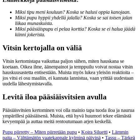
Miksi tipu meni kouluun? Koska se halusi oppia kanojaan.
Miksi pupu hyppii yhdellä jalalla? Koska se sai toisen jalan
liikaa munaskuista.
Miksi pääsiäispupu ei pelaa korttia? Koska se ei halua jäädä
kiinni jokerista.
Vitsin kertojalla on väliä
Vitsin kertomistapa vaikuttaa paljon siihen, miten hauskana se
koetaan. Oikea ilme, äänenpainot ja temppuilu voivat nostaa vitsin
hauskuusastetta entisestään. Muista myös lukea yleisön reaktioita –
jos vitsi ei osu maaliin, ei kannata lannistua, vaan yrittää uudestaan
uudella lähestymistavalla.
Levitä iloa pääsiäisvitsien avulla
Pääsiäisvitsien kertominen voi olla mainio tapa tuoda iloa ja naurua
ympärillesi pääsiäisenä. Muista, että hyvä huumori tekee elämästä
kevyempää ja auttaa meitä rentoutumaan arjen keskellä.
Pupu piirretty – Miten piirretään pupu
•
Koira Siluetti
•
Lämmin
paita – Välttämätön vaatekappale kylminä päivinä
•
Tassu – Tärkeä