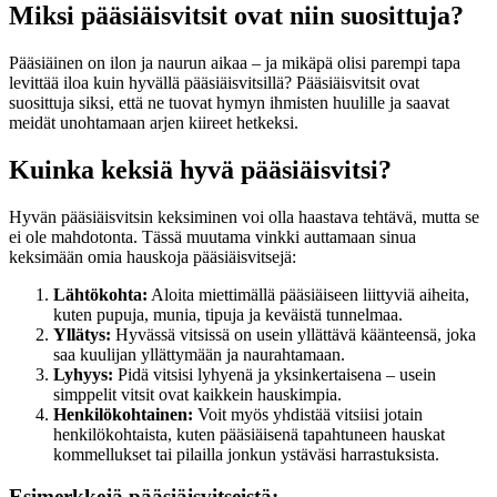
Miksi pääsiäisvitsit ovat niin suosittuja?
Pääsiäinen on ilon ja naurun aikaa – ja mikäpä olisi parempi tapa
levittää iloa kuin hyvällä pääsiäisvitsillä? Pääsiäisvitsit ovat
suosittuja siksi, että ne tuovat hymyn ihmisten huulille ja saavat
meidät unohtamaan arjen kiireet hetkeksi.
Kuinka keksiä hyvä pääsiäisvitsi?
Hyvän pääsiäisvitsin keksiminen voi olla haastava tehtävä, mutta se
ei ole mahdotonta. Tässä muutama vinkki auttamaan sinua
keksimään omia hauskoja pääsiäisvitsejä:
Lähtökohta:
Aloita miettimällä pääsiäiseen liittyviä aiheita,
kuten pupuja, munia, tipuja ja keväistä tunnelmaa.
Yllätys:
Hyvässä vitsissä on usein yllättävä käänteensä, joka
saa kuulijan yllättymään ja naurahtamaan.
Lyhyys:
Pidä vitsisi lyhyenä ja yksinkertaisena – usein
simppelit vitsit ovat kaikkein hauskimpia.
Henkilökohtainen:
Voit myös yhdistää vitsiisi jotain
henkilökohtaista, kuten pääsiäisenä tapahtuneen hauskat
kommellukset tai pilailla jonkun ystäväsi harrastuksista.
Esimerkkejä pääsiäisvitseistä: