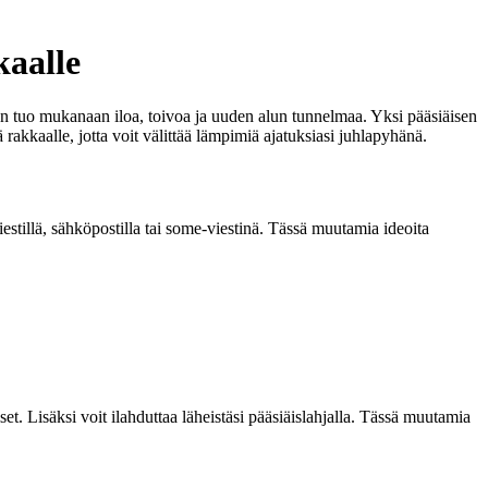
kaalle
n tuo mukanaan iloa, toivoa ja uuden alun tunnelmaa. Yksi pääsiäisen
ä rakkaalle, jotta voit välittää lämpimiä ajatuksiasi juhlapyhänä.
estillä, sähköpostilla tai some-viestinä. Tässä muutamia ideoita
set. Lisäksi voit ilahduttaa läheistäsi pääsiäislahjalla. Tässä muutamia