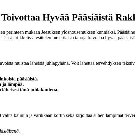
 Toivottaa Hyvää Pääsiäistä Rak
llisen perinteen mukaan Jeesuksen ylösnousemuksen kunniaksi. Pääsiäine
. Tässä artikkelissa esittelemme erilaisia tapoja toivottaa hyvää pääsiäist
voista muistaa läheisiä juhlapyhänä. Voit lähettää tervehdyksen tekstivi
rinkoista pääsiäistä.
oa ja lämpöä.
a läheisesi tänä juhlakautena.
 valita kauniin ja värikkään kortin sekä kirjoittaa siihen lämpimät tervei
ääsiäisenä.