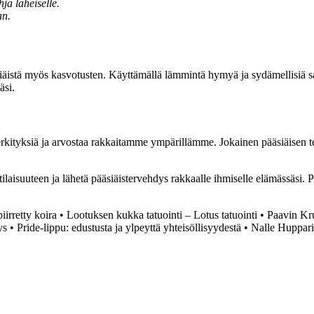
hja läheiselle.
an.
ääsiäistä myös kasvotusten. Käyttämällä lämmintä hymyä ja sydämellisiä s
äsi.
tyksiä ja arvostaa rakkaitamme ympärillämme. Jokainen pääsiäisen ter
ilaisuuteen ja lähetä pääsiäistervehdys rakkaalle ihmiselle elämässäsi. P
iirretty koira
•
Lootuksen kukka tatuointi – Lotus tatuointi
•
Paavin Kru
ys
•
Pride-lippu: edustusta ja ylpeyttä yhteisöllisyydestä
•
Nalle Huppari