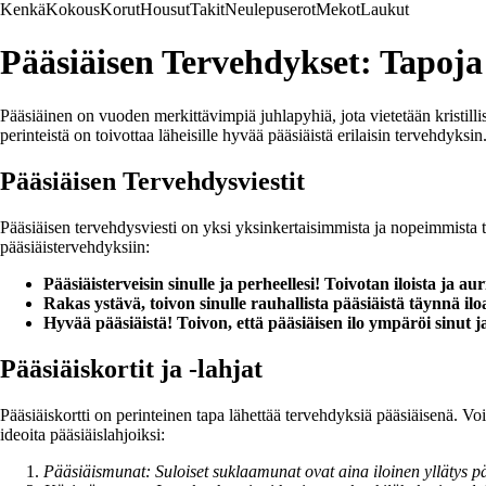
Kenkä
Kokous
Korut
Housut
Takit
Neulepuserot
Mekot
Laukut
Pääsiäisen Tervehdykset: Tapoja
Pääsiäinen on vuoden merkittävimpiä juhlapyhiä, jota vietetään kristi
perinteistä on toivottaa läheisille hyvää pääsiäistä erilaisin tervehdyksin
Pääsiäisen Tervehdysviestit
Pääsiäisen tervehdysviesti on yksi yksinkertaisimmista ja nopeimmista ta
pääsiäistervehdyksiin:
Pääsiäisterveisin sinulle ja perheellesi! Toivotan iloista ja au
Rakas ystävä, toivon sinulle rauhallista pääsiäistä täynnä il
Hyvää pääsiäistä! Toivon, että pääsiäisen ilo ympäröi sinut j
Pääsiäiskortit ja -lahjat
Pääsiäiskortti on perinteinen tapa lähettää tervehdyksiä pääsiäisenä. Voit
ideoita pääsiäislahjoiksi:
Pääsiäismunat: Suloiset suklaamunat ovat aina iloinen yllätys p