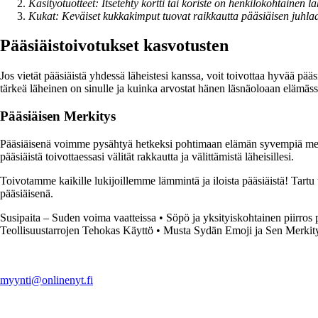
Käsityötuotteet: Itsetehty kortti tai koriste on henkilökohtainen la
Kukat: Keväiset kukkakimput tuovat raikkautta pääsiäisen juhla
Pääsiäistoivotukset kasvotusten
Jos vietät pääsiäistä yhdessä läheistesi kanssa, voit toivottaa hyvää p
tärkeä läheinen on sinulle ja kuinka arvostat hänen läsnäoloaan elämäss
Pääsiäisen Merkitys
Pääsiäisenä voimme pysähtyä hetkeksi pohtimaan elämän syvempiä merki
pääsiäistä toivottaessasi välität rakkautta ja välittämistä läheisillesi.
Toivotamme kaikille lukijoillemme lämmintä ja iloista pääsiäistä! Tartu t
pääsiäisenä.
Susipaita – Suden voima vaatteissa
•
Söpö ja yksityiskohtainen piirros p
Teollisuustarrojen Tehokas Käyttö
•
Musta Sydän Emoji ja Sen Merkit
myynti@onlinenyt.fi