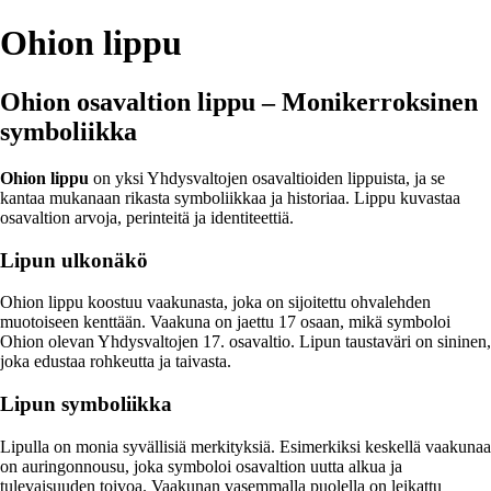
Ohion lippu
Ohion osavaltion lippu – Monikerroksinen
symboliikka
Ohion lippu
on yksi Yhdysvaltojen osavaltioiden lippuista, ja se
kantaa mukanaan rikasta symboliikkaa ja historiaa. Lippu kuvastaa
osavaltion arvoja, perinteitä ja identiteettiä.
Lipun ulkonäkö
Ohion lippu koostuu vaakunasta, joka on sijoitettu ohvalehden
muotoiseen kenttään. Vaakuna on jaettu 17 osaan, mikä symboloi
Ohion olevan Yhdysvaltojen 17. osavaltio. Lipun taustaväri on sininen,
joka edustaa rohkeutta ja taivasta.
Lipun symboliikka
Lipulla on monia syvällisiä merkityksiä. Esimerkiksi keskellä vaakunaa
on auringonnousu, joka symboloi osavaltion uutta alkua ja
tulevaisuuden toivoa. Vaakunan vasemmalla puolella on leikattu