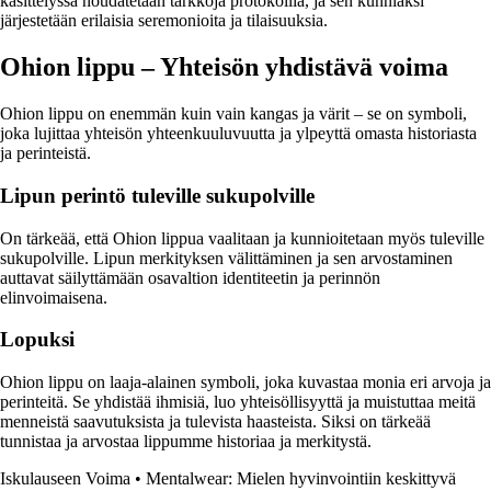
käsittelyssä noudatetaan tarkkoja protokollia, ja sen kunniaksi
järjestetään erilaisia seremonioita ja tilaisuuksia.
Ohion lippu – Yhteisön yhdistävä voima
Ohion lippu on enemmän kuin vain kangas ja värit – se on symboli,
joka lujittaa yhteisön yhteenkuuluvuutta ja ylpeyttä omasta historiasta
ja perinteistä.
Lipun perintö tuleville sukupolville
On tärkeää, että Ohion lippua vaalitaan ja kunnioitetaan myös tuleville
sukupolville. Lipun merkityksen välittäminen ja sen arvostaminen
auttavat säilyttämään osavaltion identiteetin ja perinnön
elinvoimaisena.
Lopuksi
Ohion lippu on laaja-alainen symboli, joka kuvastaa monia eri arvoja ja
perinteitä. Se yhdistää ihmisiä, luo yhteisöllisyyttä ja muistuttaa meitä
menneistä saavutuksista ja tulevista haasteista. Siksi on tärkeää
tunnistaa ja arvostaa lippumme historiaa ja merkitystä.
Iskulauseen Voima
•
Mentalwear: Mielen hyvinvointiin keskittyvä