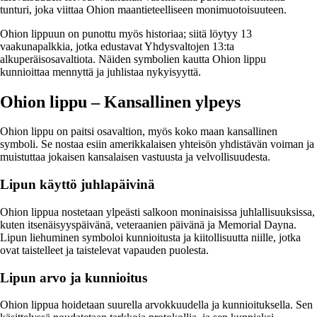
tunturi, joka viittaa Ohion maantieteelliseen monimuotoisuuteen.
Ohion lippuun on punottu myös historiaa; siitä löytyy 13
vaakunapalkkia, jotka edustavat Yhdysvaltojen 13:ta
alkuperäisosavaltiota. Näiden symbolien kautta Ohion lippu
kunnioittaa mennyttä ja juhlistaa nykyisyyttä.
Ohion lippu – Kansallinen ylpeys
Ohion lippu on paitsi osavaltion, myös koko maan kansallinen
symboli. Se nostaa esiin amerikkalaisen yhteisön yhdistävän voiman ja
muistuttaa jokaisen kansalaisen vastuusta ja velvollisuudesta.
Lipun käyttö juhlapäivinä
Ohion lippua nostetaan ylpeästi salkoon moninaisissa juhlallisuuksissa,
kuten itsenäisyyspäivänä, veteraanien päivänä ja Memorial Dayna.
Lipun liehuminen symboloi kunnioitusta ja kiitollisuutta niille, jotka
ovat taistelleet ja taistelevat vapauden puolesta.
Lipun arvo ja kunnioitus
Ohion lippua hoidetaan suurella arvokkuudella ja kunnioituksella. Sen