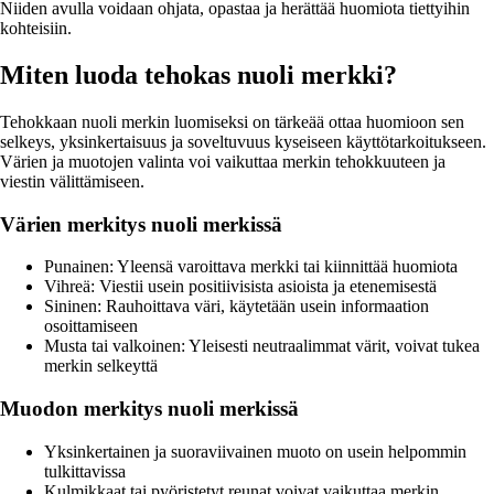
Niiden avulla voidaan ohjata, opastaa ja herättää huomiota tiettyihin
kohteisiin.
Miten luoda tehokas nuoli merkki?
Tehokkaan nuoli merkin luomiseksi on tärkeää ottaa huomioon sen
selkeys, yksinkertaisuus ja soveltuvuus kyseiseen käyttötarkoitukseen.
Värien ja muotojen valinta voi vaikuttaa merkin tehokkuuteen ja
viestin välittämiseen.
Värien merkitys nuoli merkissä
Punainen: Yleensä varoittava merkki tai kiinnittää huomiota
Vihreä: Viestii usein positiivisista asioista ja etenemisestä
Sininen: Rauhoittava väri, käytetään usein informaation
osoittamiseen
Musta tai valkoinen: Yleisesti neutraalimmat värit, voivat tukea
merkin selkeyttä
Muodon merkitys nuoli merkissä
Yksinkertainen ja suoraviivainen muoto on usein helpommin
tulkittavissa
Kulmikkaat tai pyöristetyt reunat voivat vaikuttaa merkin