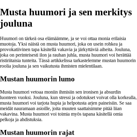
Musta huumori ja sen merkitys
jouluna
Huumori on tärkeä osa elämäämme, ja se voi ottaa monia erilaisia
muotoja. Yksi näistä on musta huumori, joka on usein rohkea ja
provokatiivinen tapa käsitellä vakavia ja järkyttäviä aiheita. Jouluna,
joka on perinteisesti ilon ja rauhan juhla, musta huumori voi herättää
ristiriitaisia tunteita. Tässä artikkelissa tarkastelemme mustan huumorin
roolia jouluna ja sen vaikutusta ihmisten mielentilaan.
Mustan huumorin lumo
Musta huumori vetoaa moniin ihmisiin sen ironisen ja absurdin
luonteen vuoksi. Jouluna, kun stressi ja odotukset voivat olla korkealla,
musta huumori voi tarjota hupia ja helpotusta arjen paineisiin. Se saa
meidät nauramaan asioille, joita muuten saattaisimme pitää liian
vakavina. Musta huumori voi toimia myös tapana käsitellä omia
pelkoja ja ahdistuksia.
Mustan huumorin rajat