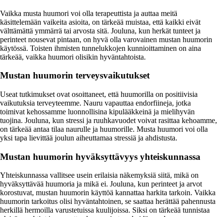
Vaikka musta huumori voi olla terapeuttista ja auttaa meitä
käsittelemään vaikeita asioita, on tärkeää muistaa, että kaikki eivät
välttämättä ymmärrä tai arvosta sitä. Jouluna, kun herkät tunteet ja
perinteet nousevat pintaan, on hyvä olla varovainen mustan huumorin
käytössä. Toisten ihmisten tunnelukkojen kunnioittaminen on aina
tärkeää, vaikka huumori olisikin hyväntahtoista.
Mustan huumorin terveysvaikutukset
Useat tutkimukset ovat osoittaneet, että huumorilla on positiivisia
vaikutuksia terveyteemme. Nauru vapauttaa endorfiineja, jotka
toimivat kehossamme luonnollisina kipulääkkeinä ja mielihyvän
tuojina. Jouluna, kun stressi ja ruuhkavuodet voivat rasittaa kehoamme,
on tärkeää antaa tilaa naurulle ja huumorille. Musta huumori voi olla
yksi tapa lievittää joulun aiheuttamaa stressiä ja ahdistusta.
Mustan huumorin hyväksyttävyys yhteiskunnassa
Yhteiskunnassa vallitsee usein erilaisia näkemyksiä siitä, mikä on
hyväksyttävää huumoria ja mikä ei. Jouluna, kun perinteet ja arvot
korostuvat, mustan huumorin käyttöä kannattaa harkita tarkoin. Vaikka
huumorin tarkoitus olisi hyväntahtoinen, se saattaa herättää pahennusta
herkillä hermoilla varustetuissa kuulijoissa. Siksi on tärkeää tunnistaa