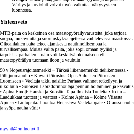
Väritys ja kuviointi voivat myös vaikuttaa näkyvyyteen
luonnossa.
Yhteenveto
MTB-paita on keskeinen osa maastopyöräilyvarusteita, joka tarjoaa
suojaa, mukavuutta ja suorituskykyä ajettessa vaihtelevissa maastoissa.
Oikeanlainen paita tekee ajamisesta nautinnollisempaa ja
turvallisempaa. Muista valita paita, joka sopii omaan tyyliisi ja
tarpeisiisi parhaiten – näin voit keskittyä olennaiseen eli
maastopyöräilyn tuomaan iloon ja vauhtiin!
50 v Nopeusrajoitusmerkki – Tärkeä liikennemerkki tieliikenteessä
•
Pilli juomapullo
•
Kawaii Piirustus: Opas Suloisten Piirrosten
Luomiseen
•
Vaeltaja takki naisille: Parhaat valinnat retkeilyyn ja
ulkoiluun
•
Suloisen Labradorinnoutaja pennun hoitaminen ja kasvatus
•
Apina Emoji: Hauska ja Suosittu Tapa Ilmaista Tunteita
•
Kettu –
Laadukkaat tuotteet ja vaatteet
•
Kolme Apinaa – Kolme Viisasta
Apinaa
•
Lintupaita: Luontoa Heijastava Vaatekappale
•
Oranssi nauha
ja syöpä nauha värit
•
myynti@onlinenyt.fi