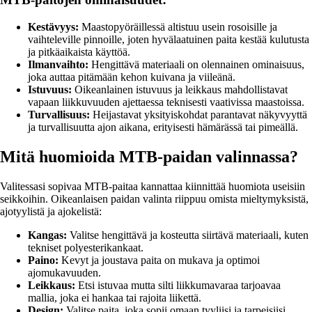
Kestävyys:
Maastopyöräillessä altistuu usein rosoisille ja
vaihteleville pinnoille, joten hyvälaatuinen paita kestää kulutusta
ja pitkäaikaista käyttöä.
Ilmanvaihto:
Hengittävä materiaali on olennainen ominaisuus,
joka auttaa pitämään kehon kuivana ja viileänä.
Istuvuus:
Oikeanlainen istuvuus ja leikkaus mahdollistavat
vapaan liikkuvuuden ajettaessa teknisesti vaativissa maastoissa.
Turvallisuus:
Heijastavat yksityiskohdat parantavat näkyvyyttä
ja turvallisuutta ajon aikana, erityisesti hämärässä tai pimeällä.
Mitä huomioida MTB-paidan valinnassa?
Valitessasi sopivaa MTB-paitaa kannattaa kiinnittää huomiota useisiin
seikkoihin. Oikeanlaisen paidan valinta riippuu omista mieltymyksistä,
ajotyylistä ja ajokelistä:
Kangas:
Valitse hengittävä ja kosteutta siirtävä materiaali, kuten
tekniset polyesterikankaat.
Paino:
Kevyt ja joustava paita on mukava ja optimoi
ajomukavuuden.
Leikkaus:
Etsi istuvaa mutta silti liikkumavaraa tarjoavaa
mallia, joka ei hankaa tai rajoita liikettä.
Design:
Valitse paita, joka sopii omaan tyyliisi ja tarpeisiisi.