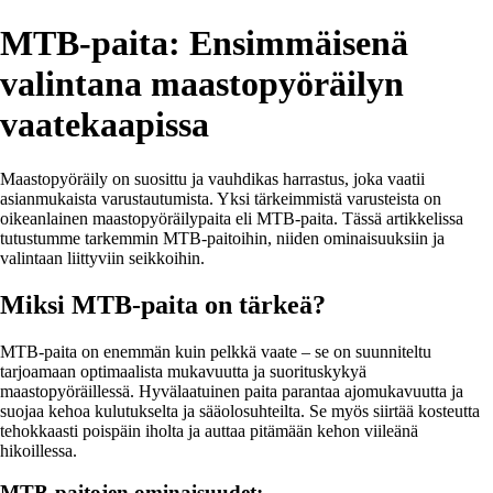
MTB-paita: Ensimmäisenä
valintana maastopyöräilyn
vaatekaapissa
Maastopyöräily on suosittu ja vauhdikas harrastus, joka vaatii
asianmukaista varustautumista. Yksi tärkeimmistä varusteista on
oikeanlainen maastopyöräilypaita eli MTB-paita. Tässä artikkelissa
tutustumme tarkemmin MTB-paitoihin, niiden ominaisuuksiin ja
valintaan liittyviin seikkoihin.
Miksi MTB-paita on tärkeä?
MTB-paita on enemmän kuin pelkkä vaate – se on suunniteltu
tarjoamaan optimaalista mukavuutta ja suorituskykyä
maastopyöräillessä. Hyvälaatuinen paita parantaa ajomukavuutta ja
suojaa kehoa kulutukselta ja sääolosuhteilta. Se myös siirtää kosteutta
tehokkaasti poispäin iholta ja auttaa pitämään kehon viileänä
hikoillessa.
MTB-paitojen ominaisuudet: