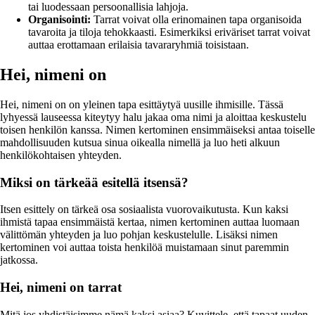
tai luodessaan persoonallisia lahjoja.
Organisointi:
Tarrat voivat olla erinomainen tapa organisoida
tavaroita ja tiloja tehokkaasti. Esimerkiksi eriväriset tarrat voivat
auttaa erottamaan erilaisia tavararyhmiä toisistaan.
Hei, nimeni on
Hei, nimeni on on yleinen tapa esittäytyä uusille ihmisille. Tässä
lyhyessä lauseessa kiteytyy halu jakaa oma nimi ja aloittaa keskustelu
toisen henkilön kanssa. Nimen kertominen ensimmäiseksi antaa toiselle
mahdollisuuden kutsua sinua oikealla nimellä ja luo heti alkuun
henkilökohtaisen yhteyden.
Miksi on tärkeää esitellä itsensä?
Itsen esittely on tärkeä osa sosiaalista vuorovaikutusta. Kun kaksi
ihmistä tapaa ensimmäistä kertaa, nimen kertominen auttaa luomaan
välittömän yhteyden ja luo pohjan keskustelulle. Lisäksi nimen
kertominen voi auttaa toista henkilöä muistamaan sinut paremmin
jatkossa.
Hei, nimeni on tarrat
Mitä jos yhdistäisimme nämä kaksi asiaa? Kuvittele, että tapaat uuden