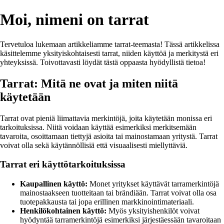
Moi, nimeni on tarrat
Tervetuloa lukemaan artikkeliamme tarrat-teemasta! Tässä artikkelissa
käsittelemme yksityiskohtaisesti tarrat, niiden käyttöä ja merkitystä eri
yhteyksissä. Toivottavasti löydät tästä oppaasta hyödyllistä tietoa!
Tarrat: Mitä ne ovat ja miten niitä
käytetään
Tarrat ovat pieniä liimattavia merkintöjä, joita käytetään monissa eri
tarkoituksissa. Niitä voidaan käyttää esimerkiksi merkitsemään
tavaroita, osoittamaan tiettyjä asioita tai mainostamaan yritystä. Tarrat
voivat olla sekä käytännöllisiä että visuaalisesti miellyttäviä.
Tarrat eri käyttötarkoituksissa
Kaupallinen käyttö:
Monet yritykset käyttävät tarramerkintöjä
mainostaakseen tuotteitaan tai brändiään. Tarrat voivat olla osa
tuotepakkausta tai jopa erillinen markkinointimateriaali.
Henkilökohtainen käyttö:
Myös yksityishenkilöt voivat
hyödyntää tarramerkintöjä esimerkiksi järjestäessään tavaroitaan