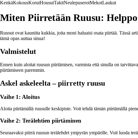
Kenkä
Kokous
Korut
Housut
Takit
Neulepuserot
Mekot
Laukut
Miten Piirretään Ruusu: Helpp
Ruusut ovat kauniita kukkia, joita moni haluaisi osata piirtää. Tässä art
tämä opas auttaa sinua!
Valmistelut
Ennen kuin aloitat ruusun piirtämisen, varmista että sinulla on tarvitta
piirtämiseen paremmin.
Askel askeleelta – piirretty ruusu
Vaihe 1: Aloitus
Aloita piirtämällä ruusulle keskipiste. Voit tehdä tämän piirtämällä pie
Vaihe 2: Terälehtien piirtäminen
Seuraavaksi piirrä ruusun terälehdet ympyrän ympärille. Voit luoda ter