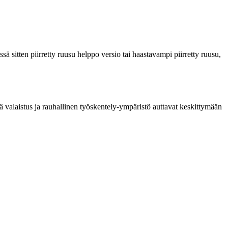
sä sitten piirretty ruusu helppo versio tai haastavampi piirretty ruusu,
vä valaistus ja rauhallinen työskentely-ympäristö auttavat keskittymään