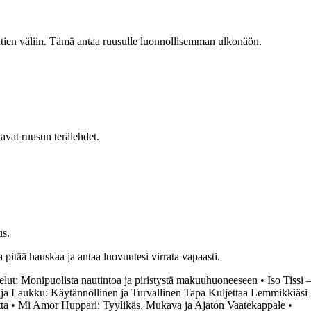
lehtien väliin. Tämä antaa ruusulle luonnollisemman ulkonäön.
vat ruusun terälehdet.
us.
 pitää hauskaa ja antaa luovuutesi virrata vapaasti.
elut: Monipuolista nautintoa ja piristystä makuuhuoneeseen
•
Iso Tissi
ja Laukku: Käytännöllinen ja Turvallinen Tapa Kuljettaa Lemmikkiäsi
ta
•
Mi Amor Huppari: Tyylikäs, Mukava ja Ajaton Vaatekappale
•