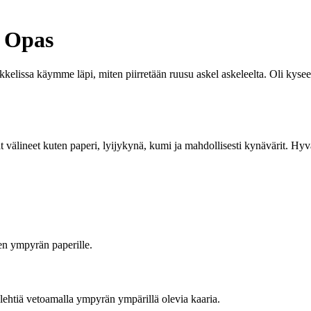
o Opas
ikkelissa käymme läpi, miten piirretään ruusu askel askeleelta. Oli kysees
vat välineet kuten paperi, lyijykynä, kumi ja mahdollisesti kynävärit. Hy
nen ympyrän paperille.
älehtiä vetoamalla ympyrän ympärillä olevia kaaria.