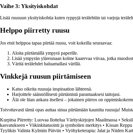
Vaihe 3: Yksityiskohdat
Lisää ruusuun yksityiskohtia kuten ryppyjä terälehtiin tai varjoja terä
Helppo piirretty ruusu
Jos etsit helppoa tapaa piirtää ruusu, voit kokeilla seuraavaa:
Aloita piirtämällä ympyrä paperille.
Lisää ympyrän yläreunaan kolme kaarevaa viivaa, jotka muodosta
Väritä terälehdet haluamallasi värillä.
Vinkkejä ruusun piirtämiseen
Katso oikeita ruusuja inspiraation lähteenä.
Harjoittele säännöllisesti piirtämistä parantaaksesi taitojasi.
Älä ole liian ankara itsellesi – jokainen piirros on oppimiskokem
Toivottavasti tämä opas auttaa sinua piirtämään kauniita ruusuja! Muista
Kurpitsa Piirretty: Luovaa Ilottelua Värityskirjojen Maailmassa
•
Seksil
kasvatukseen
•
Viikinkitatuointi ja symbolien merkitys
•
Kissan Reppu 
Tyylikäs Valinta Kylmiin Päiviin
•
Vyöhyketerapia: Jalat ja Niiden Kart