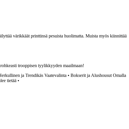
äilyttää värikkäät printtinsä pesuista huolimatta. Muista myös kiinnittää
tu rohkeasti trooppisen tyylikkyyden maailmaan!
Herkullinen ja Trendikäs Vaatevalinta
•
Bokserit ja Alushousut Omalla
ee tietää
•