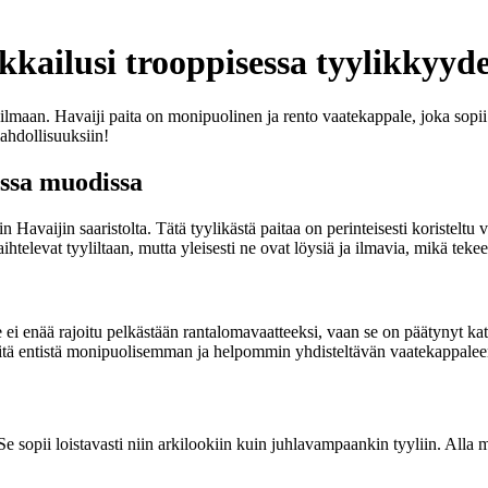
ikkailusi trooppisessa tyylikkyyd
aan. Havaiji paita on monipuolinen ja rento vaatekappale, joka sopii ni
ahdollisuuksiin!
essa muodissa
n Havaijin saaristolta. Tätä tyylikästä paitaa on perinteisesti koristeltu
ihtelevat tyyliltaan, mutta yleisesti ne ovat löysiä ja ilmavia, mikä teke
i enää rajoitu pelkästään rantalomavaatteeksi, vaan se on päätynyt kat
siitä entistä monipuolisemman ja helpommin yhdisteltävän vaatekappalee
Se sopii loistavasti niin arkilookiin kuin juhlavampaankin tyyliin. Alla 