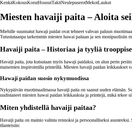
Kenkä
Kokous
Korut
Housut
Takit
Neulepuserot
Mekot
Laukut
Miesten havaiji paita – Aloita se
Miehille suunnatut hawaji paidat ovat tehneet vahvan paluun muotimaailm
Tutustutaanpa tarkemmin miesten hawai paitaan ja sen monipuolisiin m
Havaiji paita – Historiaa ja tyyliä trooppis
Havaiji paita, jota kutsutaan myös hawaji paidaksi, on alun perin peräisi
maisemien inspiroimilla printeillä. Miesten havaiji paidan leikkaukset va
Hawaji paidan suosio nykymuodissa
Nykypäivän muotimaailmassa havaiji paita on saanut uuden elämän. Se e
uudistaneet miesten hawai paidan leikkauksia ja printtejä, mikä tekee 
Miten yhdistellä havaiji paitaa?
Havaiji paita on mainio valinta rennoksi ja persoonalliseksi asusteeksi. 
tilanteisiin: