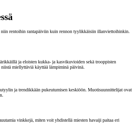
essä
in rentoihin rantapäiviin kuin rennon tyylikkäisiin illanviettoihinkin.
 värikkäillä ja eloisten kukka- ja kasvikuvioiden sekä trooppisten
e niistä miellyttäviä käyttää lämpiminä päivinä.
utyylin ja trendikkään pukeutumisen keskiöön. Muotisuunnittelijat ovat
n.
muutamia vinkkejä, miten voit yhdistellä miesten havaiji paitaa eri