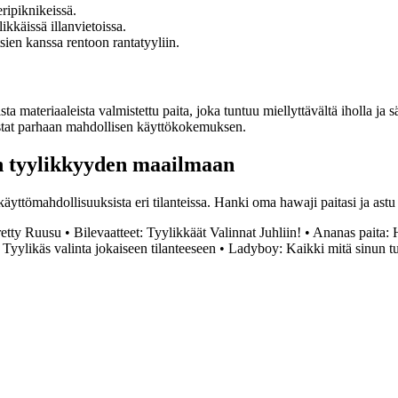
ripiknikeissä.
kkäissä illanvietoissa.
tsien kanssa rentoon rantatyyliin.
a materiaaleista valmistettu paita, joka tuntuu miellyttävältä iholla ja s
mistat parhaan mahdollisen käyttökokemuksen.
en tyylikkyyden maailmaan
käyttömahdollisuuksista eri tilanteissa. Hanki oma hawaji paitasi ja as
retty Ruusu
•
Bilevaatteet: Tyylikkäät Valinnat Juhliin!
•
Ananas paita: 
Tyylikäs valinta jokaiseen tilanteeseen
•
Ladyboy: Kaikki mitä sinun tul