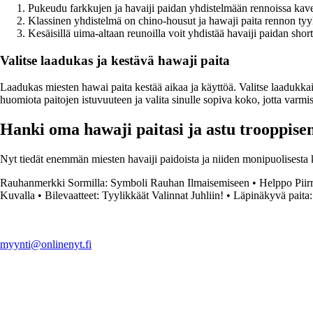
Pukeudu farkkujen ja havaiji paidan yhdistelmään rennoissa kave
Klassinen yhdistelmä on chino-housut ja hawaji paita rennon tyyli
Kesäisillä uima-altaan reunoilla voit yhdistää havaiji paidan shor
Valitse laadukas ja kestävä hawaji paita
Laadukas miesten hawai paita kestää aikaa ja käyttöä. Valitse laadukkaist
huomiota paitojen istuvuuteen ja valita sinulle sopiva koko, jotta var
Hanki oma hawaji paitasi ja astu trooppis
Nyt tiedät enemmän miesten havaiji paidoista ja niiden monipuolisesta 
Rauhanmerkki Sormilla: Symboli Rauhan Ilmaisemiseen
•
Helppo Piir
Kuvalla
•
Bilevaatteet: Tyylikkäät Valinnat Juhliin!
•
Läpinäkyvä paita: 
myynti@onlinenyt.fi