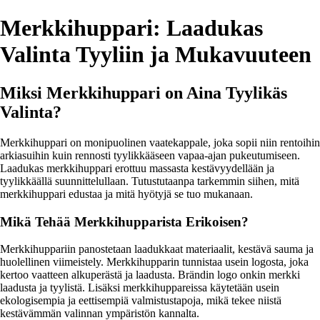
Merkkihuppari: Laadukas
Valinta Tyyliin ja Mukavuuteen
Miksi Merkkihuppari on Aina Tyylikäs
Valinta?
Merkkihuppari on monipuolinen vaatekappale, joka sopii niin rentoihin
arkiasuihin kuin rennosti tyylikkääseen vapaa-ajan pukeutumiseen.
Laadukas merkkihuppari erottuu massasta kestävyydellään ja
tyylikkäällä suunnittelullaan. Tutustutaanpa tarkemmin siihen, mitä
merkkihuppari edustaa ja mitä hyötyjä se tuo mukanaan.
Mikä Tehää Merkkihupparista Erikoisen?
Merkkihuppariin panostetaan laadukkaat materiaalit, kestävä sauma ja
huolellinen viimeistely. Merkkihupparin tunnistaa usein logosta, joka
kertoo vaatteen alkuperästä ja laadusta. Brändin logo onkin merkki
laadusta ja tyylistä. Lisäksi merkkihuppareissa käytetään usein
ekologisempia ja eettisempiä valmistustapoja, mikä tekee niistä
kestävämmän valinnan ympäristön kannalta.