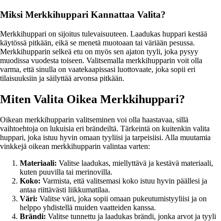
Miksi Merkkihuppari Kannattaa Valita?
Merkkihuppari on sijoitus tulevaisuuteen. Laadukas huppari kestää
käytössä pitkään, eikä se menetä muotoaan tai väriään pesussa.
Merkkihupparin selkeä etu on myös sen ajaton tyyli, joka pysyy
muodissa vuodesta toiseen. Valitsemalla merkkihupparin voit olla
varma, että sinulla on vaatekaapissasi luottovaate, joka sopii eri
tilaisuuksiin ja säilyttää arvonsa pitkään.
Miten Valita Oikea Merkkihuppari?
Oikean merkkihupparin valitseminen voi olla haastavaa, sillä
vaihtoehtoja on lukuisia eri brändeiltä. Tärkeintä on kuitenkin valita
huppari, joka istuu hyvin omaan tyyliisi ja tarpeisiisi. Alla muutamia
vinkkejä oikean merkkihupparin valintaa varten:
Materiaali:
Valitse laadukas, miellyttävä ja kestävä materiaali,
kuten puuvilla tai merinovilla.
Koko:
Varmista, että valitsemasi koko istuu hyvin päällesi ja
antaa riittävästi liikkumatilaa.
Väri:
Valitse väri, joka sopii omaan pukeutumistyyliisi ja on
helppo yhdistellä muiden vaatteiden kanssa.
Brändi:
Valitse tunnettu ja laadukas brändi, jonka arvot ja tyyli