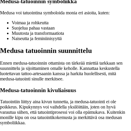
Medusa-tatuoinnin symboliikka
Medusa voi tatuointina symboloida monia eri asioita, kuten:
Voimaa ja rohkeutta
Suojelua pahaa vastaan
Muutosta ja transformaatiota
Naiseutta ja feminiinisyyttä
Medusa tatuoinnin suunnittelu
Ennen medusa-tatuoinnin ottamista on tärkeää miettiä tarkkaan sen
suunnittelu ja sijoittaminen omalle keholle. Kannattaa keskustella
luotettavan tattoo-artesaanin kanssa ja harkita huolellisesti, mitä
medusa-tatuointi sinulle merkitsee.
Medusa-tatuoinnin kivuliaisuus
Tatuointiin liittyy aina kivun tunnetta, ja medusa-tatuointi ei ole
poikkeus. Kipukynnys voi vaihdella yksilöittäin, joten on hyvä
varautua siihen, että tatuointiprosessi voi olla epämukava. Kuitenkin
monille kipu on osa tatuointikokemusta ja merkittävä osa medusan
symboliikkaa.