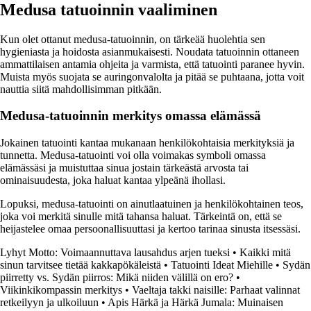
Medusa tatuoinnin vaaliminen
Kun olet ottanut medusa-tatuoinnin, on tärkeää huolehtia sen
hygieniasta ja hoidosta asianmukaisesti. Noudata tatuoinnin ottaneen
ammattilaisen antamia ohjeita ja varmista, että tatuointi paranee hyvin.
Muista myös suojata se auringonvalolta ja pitää se puhtaana, jotta voit
nauttia siitä mahdollisimman pitkään.
Medusa-tatuoinnin merkitys omassa elämässä
Jokainen tatuointi kantaa mukanaan henkilökohtaisia merkityksiä ja
tunnetta. Medusa-tatuointi voi olla voimakas symboli omassa
elämässäsi ja muistuttaa sinua jostain tärkeästä arvosta tai
ominaisuudesta, joka haluat kantaa ylpeänä ihollasi.
Lopuksi, medusa-tatuointi on ainutlaatuinen ja henkilökohtainen teos,
joka voi merkitä sinulle mitä tahansa haluat. Tärkeintä on, että se
heijastelee omaa persoonallisuuttasi ja kertoo tarinaa sinusta itsessäsi.
Lyhyt Motto: Voimaannuttava lausahdus arjen tueksi
•
Kaikki mitä
sinun tarvitsee tietää kakkapökäleistä
•
Tatuointi Ideat Miehille
•
Sydän
piirretty vs. Sydän piirros: Mikä niiden välillä on ero?
•
Viikinkikompassin merkitys
•
Vaeltaja takki naisille: Parhaat valinnat
retkeilyyn ja ulkoiluun
•
Apis Härkä ja Härkä Jumala: Muinaisen