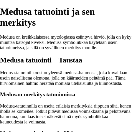
Medusa tatuointi ja sen
merkitys
Medusa on kreikkalaisessa mytologiassa esiintyvä hirviö, jolla on kyky
muuttaa katsojat kiveksi. Medusa-symboliikkaa käytetään usein
tatuoinneissa, ja sillä on syvällinen merkitys monille.
Medusa tatuointi – Taustaa
Medusa-tatuointi koostuu yleensä medusa-hahmosta, joka kuvaillaan
usein naisellisena olentona, jolla on käärmeiden peittämä pää. Tämä
hirviömäinen hahmo herättää monissa uteliaisuutta ja kiinnostusta.
Medusan merkitys tatuoinnissa
Medusa-tatuoinnilla on useita erilaisia merkityksiä riippuen siitä, kenen
iholla se komeilee. Jotkut pitävät medusaa voimakkaana ja pelottavana
hahmona, kun taas toiset näkevät siinä myös symboliikkaa
kauneudesta ja voimasta.