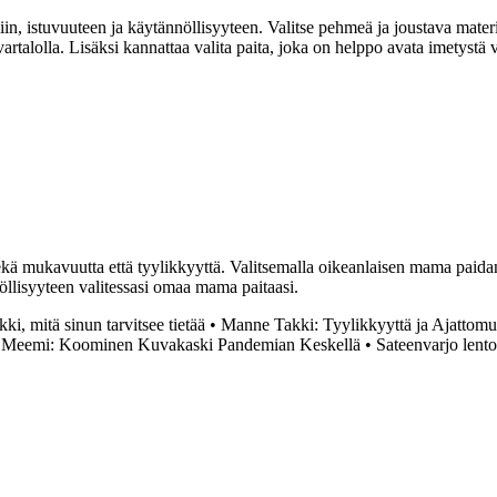
iin, istuvuuteen ja käytännöllisyyteen. Valitse pehmeä ja joustava mater
a vartalolla. Lisäksi kannattaa valita paita, joka on helppo avata imetys
ekä mukavuutta että tyylikkyyttä. Valitsemalla oikeanlaisen mama paida
nöllisyyteen valitessasi omaa mama paitaasi.
i, mitä sinun tarvitsee tietää
•
Manne Takki: Tyylikkyyttä ja Ajattomu
 Meemi: Koominen Kuvakaski Pandemian Keskellä
•
Sateenvarjo lento