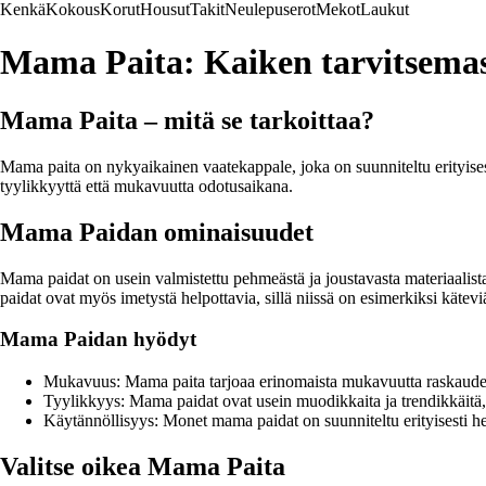
Kenkä
Kokous
Korut
Housut
Takit
Neulepuserot
Mekot
Laukut
Mama Paita: Kaiken tarvitsemasi
Mama Paita – mitä se tarkoittaa?
Mama paita on nykyaikainen vaatekappale, joka on suunniteltu erityisesti
tyylikkyyttä että mukavuutta odotusaikana.
Mama Paidan ominaisuudet
Mama paidat on usein valmistettu pehmeästä ja joustavasta materiaalist
paidat ovat myös imetystä helpottavia, sillä niissä on esimerkiksi kätevi
Mama Paidan hyödyt
Mukavuus: Mama paita tarjoaa erinomaista mukavuutta raskaude
Tyylikkyys: Mama paidat ovat usein muodikkaita ja trendikkäitä, 
Käytännöllisyys: Monet mama paidat on suunniteltu erityisesti h
Valitse oikea Mama Paita