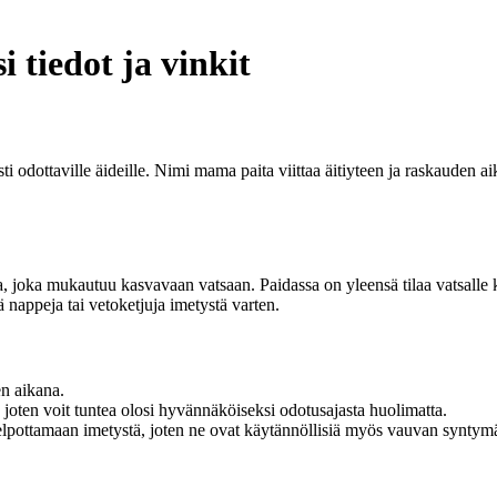
 tiedot ja vinkit
 odottaville äideille. Nimi mama paita viittaa äitiyteen ja raskauden ai
a, joka mukautuu kasvavaan vatsaan. Paidassa on yleensä tilaa vatsalle
ä nappeja tai vetoketjuja imetystä varten.
n aikana.
joten voit tuntea olosi hyvännäköiseksi odotusajasta huolimatta.
elpottamaan imetystä, joten ne ovat käytännöllisiä myös vauvan syntym