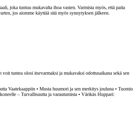
iaali, joka tuntuu mukavalta ihoa vasten. Varmista myös, että paita
tä varten, jos aiomme käyttää sitä myös synnytyksen jälkeen.
n voit tuntea olosi itsevarmaksi ja mukavaksi odottusaikana sekä sen
utta Vaatekaappiin
•
Musta huumori ja sen merkitys jouluna
•
Tuomio
koneelle – Turvallisuutta ja varautumista
•
Värikäs Huppari: