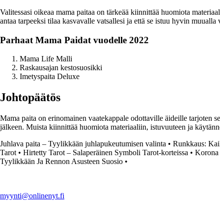
Valitessasi oikeaa mama paitaa on tärkeää kiinnittää huomiota materiaal
antaa tarpeeksi tilaa kasvavalle vatsallesi ja että se istuu hyvin muuall
Parhaat Mama Paidat vuodelle 2022
Mama Life Malli
Raskausajan kestosuosikki
Imetyspaita Deluxe
Johtopäätös
Mama paita on erinomainen vaatekappale odottaville äideille tarjoten s
jälkeen. Muista kiinnittää huomiota materiaaliin, istuvuuteen ja käytän
Juhlava paita – Tyylikkään juhlapukeutumisen valinta
•
Runkkaus: Kaikk
Tarot
•
Hirtetty Tarot – Salaperäinen Symboli Tarot-korteissa
•
Korona
Tyylikkään Ja Rennon Asusteen Suosio
•
myynti@onlinenyt.fi