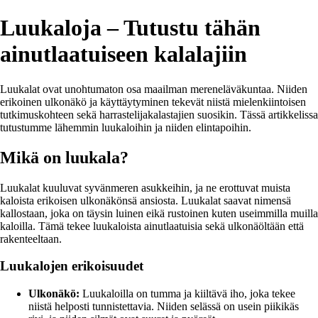
Luukaloja – Tutustu tähän
ainutlaatuiseen kalalajiin
Luukalat ovat unohtumaton osa maailman mereneläväkuntaa. Niiden
erikoinen ulkonäkö ja käyttäytyminen tekevät niistä mielenkiintoisen
tutkimuskohteen sekä harrastelijakalastajien suosikin. Tässä artikkelissa
tutustumme lähemmin luukaloihin ja niiden elintapoihin.
Mikä on luukala?
Luukalat kuuluvat syvänmeren asukkeihin, ja ne erottuvat muista
kaloista erikoisen ulkonäkönsä ansiosta. Luukalat saavat nimensä
kallostaan, joka on täysin luinen eikä rustoinen kuten useimmilla muilla
kaloilla. Tämä tekee luukaloista ainutlaatuisia sekä ulkonäöltään että
rakenteeltaan.
Luukalojen erikoisuudet
Ulkonäkö:
Luukaloilla on tumma ja kiiltävä iho, joka tekee
niistä helposti tunnistettavia. Niiden selässä on usein piikikäs