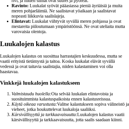
rivi, ja niiden silmät ovat suuret ja pyöreät.
Ravinto:
Luukalat syövät pääasiassa pieniä äyriäisiä ja muita
meren pohjaeläimiä. Ne saalistavat yöaikaan ja saalistavat
nopeasti liikkuvia saalislajeja.
Elintavat:
Luukalat viihtyvät syvällä meren pohjassa ja ovat
mestareita piiloutumaan ympäristöönsä. Ne ovat uteliaita mutta
varovaisia olentoja.
Luukalojen kalastus
Luukalojen kalastus on suosittua harrastajien keskuudessa, mutta se
vaatii erityistä tietämystä ja taitoa. Koska luukalat elävät syvällä
vedessä ja ovat taitavia saalistajia, niiden kalastaminen voi olla
haastavaa.
Vinkkejä luukalojen kalastukseen
Valmistaudu huolella:
Ota selvää luukalan elintavoista ja
suosituimmista kalastuspaikoista ennen kalastusreissua.
Käytä oikeaa varustusta:
Valitse kalastukseen sopiva välineistö ja
vieheet, jotka houkuttelevat luukaloja saaliiksi.
Kärsivällisyyttä ja tarkkaavaisuutta:
Luukalojen kalastus vaatii
kärsivällisyyttä ja tarkkaavaisuutta, jotta saalis saadaan kiinni.