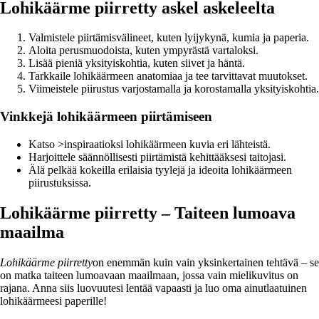
Lohikäärme piirretty askel askeleelta
Valmistele piirtämisvälineet, kuten lyijykynä, kumia ja paperia.
Aloita perusmuodoista, kuten ympyrästä vartaloksi.
Lisää pieniä yksityiskohtia, kuten siivet ja häntä.
Tarkkaile lohikäärmeen anatomiaa ja tee tarvittavat muutokset.
Viimeistele piirustus varjostamalla ja korostamalla yksityiskohtia.
Vinkkejä lohikäärmeen piirtämiseen
Katso >inspiraatioksi lohikäärmeen kuvia eri lähteistä.
Harjoittele säännöllisesti piirtämistä kehittääksesi taitojasi.
Älä pelkää kokeilla erilaisia tyylejä ja ideoita lohikäärmeen
piirustuksissa.
Lohikäärme piirretty – Taiteen lumoava
maailma
Lohikäärme piirretty
on enemmän kuin vain yksinkertainen tehtävä – se
on matka taiteen lumoavaan maailmaan, jossa vain mielikuvitus on
rajana. Anna siis luovuutesi lentää vapaasti ja luo oma ainutlaatuinen
lohikäärmeesi paperille!