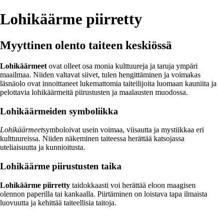
Lohikäärme piirretty
Myyttinen olento taiteen keskiössä
Lohikäärmeet
ovat olleet osa monia kulttuureja ja taruja ympäri
maailmaa. Niiden valtavat siivet, tulen hengittäminen ja voimakas
läsnäolo ovat innoittaneet lukemattomia taiteilijoita luomaan kauniita ja
pelottavia lohikäärmeitä piirustusten ja maalausten muodossa.
Lohikäärmeiden symboliikka
Lohikäärmeet
symboloivat usein voimaa, viisautta ja mystiikkaa eri
kulttuureissa. Niiden näkeminen taiteessa herättää katsojassa
uteliaisuutta ja kunnioitusta.
Lohikäärme piirustusten taika
Lohikäärme piirretty
taidokkaasti voi herättää eloon maagisen
olennon paperilla tai kankaalla. Piirtäminen on loistava tapa ilmaista
luovuutta ja kehittää taiteellisia taitoja.